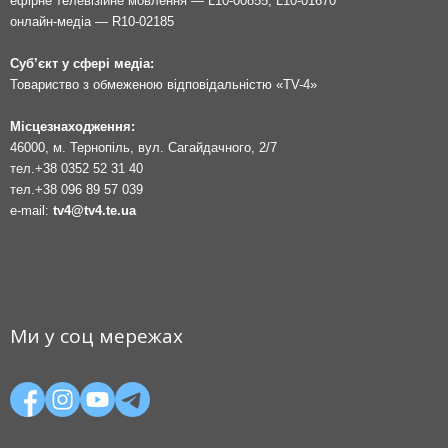
ефірне телевізійне мовлення — L10-00855, L10-01670
онлайн-медіа — R10-02185
Суб’єкт у сфері медіа:
Товариство з обмеженою відповідальністю «TV-4»
Місцезнаходження:
46000, м. Тернопіль, вул. Сагайдачного, 2/7
тел.
+38 0352 52 31 40
тел.
+38 096 89 57 039
e-mail:
tv4@tv4.te.ua
Ми у соц мережах