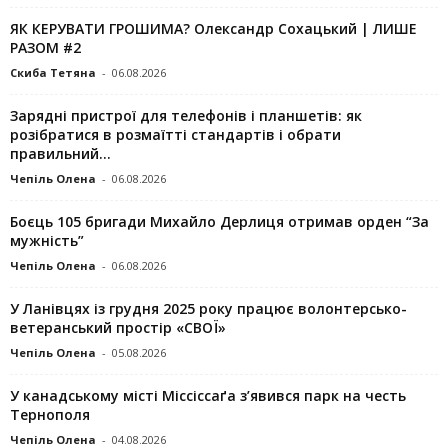
ЯК КЕРУВАТИ ГРОШИМА? Олександр Сохацький | ЛИШЕ
РАЗОМ #2
Скиба Тетяна
-
06.08.2026
Зарядні пристрої для телефонів і планшетів: як
розібратися в розмаїтті стандартів і обрати
правильний...
Чепіль Олена
-
06.08.2026
Боєць 105 бригади Михайло Дерлиця отримав орден “За
мужність”
Чепіль Олена
-
06.08.2026
У Ланівцях із грудня 2025 року працює волонтерсько-
ветеранський простір «СВОЇ»
Чепіль Олена
-
05.08.2026
У канадському місті Міссіссаґа з’явився парк на честь
Тернополя
Чепіль Олена
-
04.08.2026