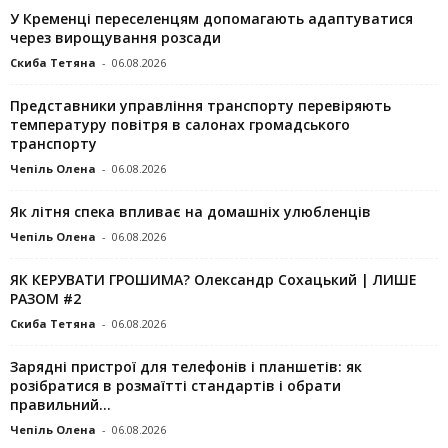
У Кременці переселенцям допомагають адаптуватися
через вирощування розсади
Скиба Тетяна
-
06.08.2026
Представники управління транспорту перевіряють
температуру повітря в салонах громадського
транспорту
Чепіль Олена
-
06.08.2026
Як літня спека впливає на домашніх улюбленців
Чепіль Олена
-
06.08.2026
ЯК КЕРУВАТИ ГРОШИМА? Олександр Сохацький | ЛИШЕ
РАЗОМ #2
Скиба Тетяна
-
06.08.2026
Зарядні пристрої для телефонів і планшетів: як
розібратися в розмаїтті стандартів і обрати
правильний...
Чепіль Олена
-
06.08.2026