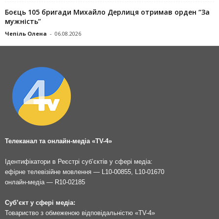
Боєць 105 бригади Михайло Дерлиця отримав орден “За
мужність”
Чепіль Олена
-
06.08.2026
Телеканал та онлайн-медіа «TV-4»
Ідентифікатори в Реєстрі суб’єктів у сфері медіа:
ефірне телевізійне мовлення — L10-00855, L10-01670
онлайн-медіа — R10-02185
Суб’єкт у сфері медіа:
Товариство з обмеженою відповідальністю «TV-4»