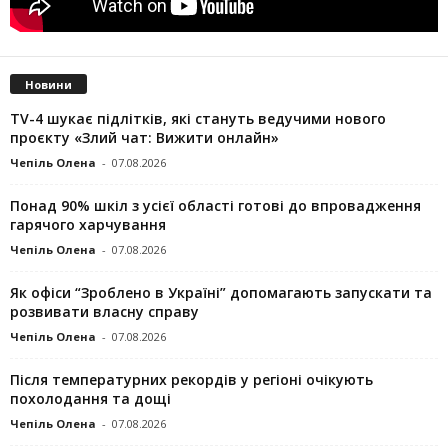
Новини
TV-4 шукає підлітків, які стануть ведучими нового
проєкту «Злий чат: Вижити онлайн»
Чепіль Олена
-
07.08.2026
Понад 90% шкіл з усієї області готові до впровадження
гарячого харчування
Чепіль Олена
-
07.08.2026
Як офіси “Зроблено в Україні” допомагають запускaти та
розвивати власну справу
Чепіль Олена
-
07.08.2026
Після температурних рекордів у регіоні очікують
похолодання та дощі
Чепіль Олена
-
07.08.2026