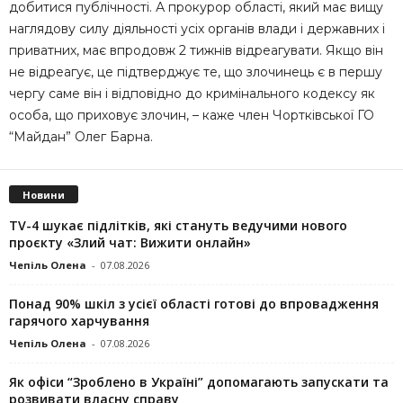
добитися публічності. А прокурор області, який має вищу
наглядову силу діяльності усіх органів влади і державних і
приватних, має впродовж 2 тижнів відреагувати. Якщо він
не відреагує, це підтверджує те, що злочинець є в першу
чергу саме він і відповідно до кримінального кодексу як
особа, що приховує злочин, – каже член Чортківської ГО
“Майдан” Олег Барна.
Новини
TV-4 шукає підлітків, які стануть ведучими нового
проєкту «Злий чат: Вижити онлайн»
Чепіль Олена
-
07.08.2026
Понад 90% шкіл з усієї області готові до впровадження
гарячого харчування
Чепіль Олена
-
07.08.2026
Як офіси “Зроблено в Україні” допомагають запускaти та
розвивати власну справу