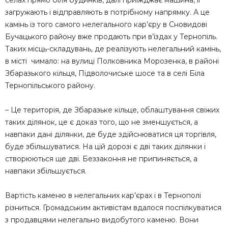
селах прямо біля будинків, далі приїжджає машина, її
загружають і відправляють в потрібному напрямку. А це
камінь із того самого нелегального кар’єру в Сновидові
Бучацького району вже продають при в’їздах у Тернопіль.
Таких місць-складувань, де реалізують нелегальний камінь,
в місті чимало: на вулиці Полковника Морозенка, в районі
Збаразького кільця, Підволочиське шосе та в селі Біла
Тернопільського району.
– Це територія, де Збаразьке кільце, облаштування свіжих
таких ділянок, це є доказ того, що не зменшується, а
навпаки дані ділянки, де буде здійснюватися ця торгівля,
буде збільшуватися. На цій дорозі є дві таких ділянки і
створюються ще дві. Беззаконня не припиняється, а
навпаки збільшується.
Вартість каменю в нелегальних кар’єрах і в Тернополі
різниться. Громадським активістам вдалося поспілкуватися
з продавцями нелегально видобутого каменю. Вони