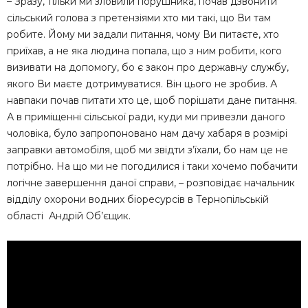
– Зразу, тільки ми зловили порушника, почав дзвонити
сільський голова з претензіями хто ми такі, що Ви там
робите. Йому ми задали питання, чому Ви питаєте, хто
приїхав, а не яка людина попала, що з ним робити, кого
визивати на допомогу, бо є закон про державну службу,
якого Ви маєте дотримуватися. Він цього не зробив. А
навпаки почав питати хто це, щоб порішати дане питання.
А в приміщенні сільської ради, куди ми привезли даного
чоловіка, було запропоновано нам дачу хабаря в розмірі
заправки автомобіля, щоб ми звідти з’їхали, бо нам це не
потрібно. На що ми не погодилися і таки хочемо побачити
логічне завершення даної справи, – розповідає начальник
відділу охорони водних біоресурсів в Тернопільській
області Андрій Об’єщик.