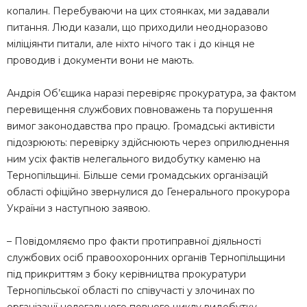
копалин. Перебуваючи на цих стоянках, ми задавали
питання. Люди казали, що приходили неодноразово
міліціянти питали, але ніхто нічого так і до кінця не
проводив і документи вони не мають.
Андрія Об’єщика наразі перевіряє прокуратура, за фактом
перевищення службових повноважень та порушення
вимог законодавства про працю. Громадські активісти
підозрюють: перевірку здійснюють через оприлюднення
ним усіх фактів нелегального видобутку каменю на
Тернопільщині. Більше семи громадських організацій
області офіційно звернулися до Генерального прокурора
України з наступною заявою.
– Повідомляємо про факти протиправної діяльності
службових осіб правоохоронних органів Тернопільщини
під прикриттям з боку керівництва прокуратури
Тернопільської області по співучасті у злочинах по