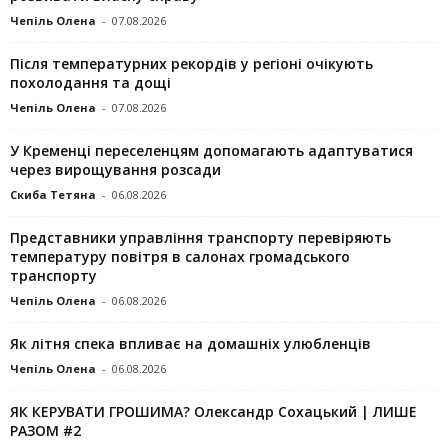
Чепіль Олена
-
07.08.2026
Після температурних рекордів у регіоні очікують
похолодання та дощі
Чепіль Олена
-
07.08.2026
У Кременці переселенцям допомагають адаптуватися
через вирощування розсади
Скиба Тетяна
-
06.08.2026
Представники управління транспорту перевіряють
температуру повітря в салонах громадського
транспорту
Чепіль Олена
-
06.08.2026
Як літня спека впливає на домашніх улюбленців
Чепіль Олена
-
06.08.2026
ЯК КЕРУВАТИ ГРОШИМА? Олександр Сохацький | ЛИШЕ
РАЗОМ #2