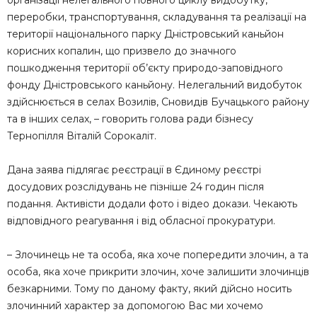
організації нелегального повного циклу видобутку,
переробки, транспортування, складування та реалізації на
території національного парку Дністровський каньйон
корисних копалин, що призвело до значного
пошкодження території об’єкту природо-заповідного
фонду Дністровського каньйону. Нелегальний видобуток
здійснюється в селах Возилів, Сновидів Бучацького району
та в інших селах, – говорить голова ради бізнесу
Тернопілля Віталій Сорокаліт.
Дана заява підлягає реєстрації в Єдиному реєстрі
досудових розслідувань не пізніше 24 годин після
подання. Активісти додали фото і відео докази. Чекають
відповідного реагування і від обласної прокуратури.
– Злочинець не та особа, яка хоче попередити злочин, а та
особа, яка хоче прикрити злочин, хоче залишити злочинців
безкарними. Тому по даному факту, який дійсно носить
злочинний характер за допомогою Вас ми хочемо