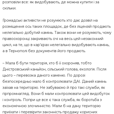
розповіли все: як видобувають, де можна купити і за
скільки.
Громадські активісти не розуміють хто дає дозвіл на
розміщення ось таких площадок, де без ліцензій продають
нелегально добутий камінь. Також вони не розуміють, чому
правоохоронці закривають очі на весь цей незаконний
цикл, на те, що в кар’єрах нелегально видобувають камінь,
а в Тернополі без документів його продають.
– Мала б бути територія, хто б її охороняв, тобто
Дністровський каньйон, сільський голова, екологія. Після
цього – перевозка даного каменю. По дорозі
безпосередньо мало б контролювати ДАІ. Даний камінь
заїхав на територію. Не забуваємо й про такі служби, як
гірпромнагляд. Вони б мали контролювати цей видобуток
і контроль. Попри це все є така служба, як боротьба з
економічною злочинністю. Мали б на дану територію
приїхати і перевірити законність продажу корисних