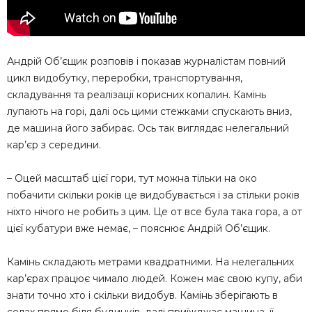
Андрій Об’єщик розповів і показав журналістам повний
цикл видобутку, переробки, транспортування,
складування та реалізації корисних копалин. Камінь
лупають на горі, далі ось цими стежками спускають вниз,
де машина його забирає. Ось так виглядає нелегальний
кар’єр з середини.
– Оцей масштаб цієї гори, тут можна тільки на око
побачити скільки років це видобувається і за стільки років
ніхто нічого не робить з цим. Це от все була така гора, а от
цієї кубатури вже немає, – пояснює Андрій Об’єщик.
Камінь складають метрами квадратними. На нелегальних
кар’єрах працює чимало людей. Кожен має свою купу, аби
знати точно хто і скільки видобув. Камінь зберігають в