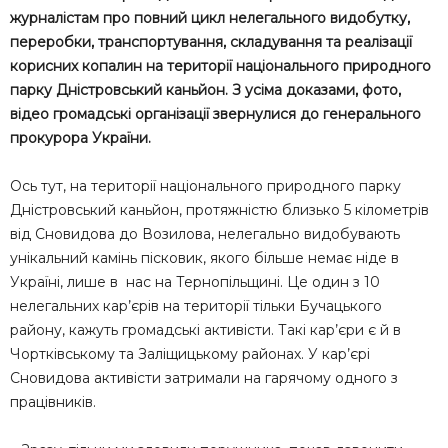
журналістам про повний цикл нелегального видобутку,
переробки, транспортування, складування та реалізації
корисних копалин на території національного природного
парку Дністровський каньйон. З усіма доказами, фото,
відео громадські організації звернулися до генерального
прокурора України.
Ось тут, на території національного природного парку
Дністровський каньйон, протяжністю близько 5 кілометрів
від Сновидова до Возилова, нелегально видобувають
унікальний камінь пісковик, якого більше немає ніде в
Україні, лише в нас на Тернопільщині. Це один з 10
нелегальних кар’єрів на території тільки Бучацького
району, кажуть громадські активісти. Такі кар’єри є й в
Чортківському та Заліщицькому районах. У кар’єрі
Сновидова активісти затримали на гарячому одного з
працівників.