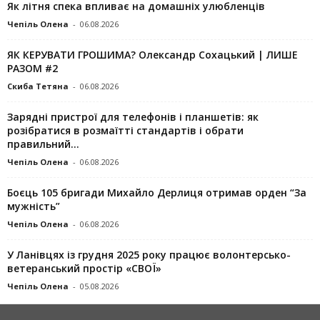
Як літня спека впливає на домашніх улюбленців
Чепіль Олена
-
06.08.2026
ЯК КЕРУВАТИ ГРОШИМА? Олександр Сохацький | ЛИШЕ
РАЗОМ #2
Скиба Тетяна
-
06.08.2026
Зарядні пристрої для телефонів і планшетів: як
розібратися в розмаїтті стандартів і обрати
правильний...
Чепіль Олена
-
06.08.2026
Боєць 105 бригади Михайло Дерлиця отримав орден “За
мужність”
Чепіль Олена
-
06.08.2026
У Ланівцях із грудня 2025 року працює волонтерсько-
ветеранський простір «СВОЇ»
Чепіль Олена
-
05.08.2026