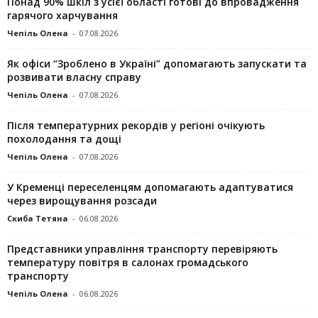
Понад 90% шкіл з усієї області готові до впровадження
гарячого харчування
Чепіль Олена
-
07.08.2026
Як офіси “Зроблено в Україні” допомагають запускaти та
розвивати власну справу
Чепіль Олена
-
07.08.2026
Після температурних рекордів у регіоні очікують
похолодання та дощі
Чепіль Олена
-
07.08.2026
У Кременці переселенцям допомагають адаптуватися
через вирощування розсади
Скиба Тетяна
-
06.08.2026
Представники управління транспорту перевіряють
температуру повітря в салонах громадського
транспорту
Чепіль Олена
-
06.08.2026