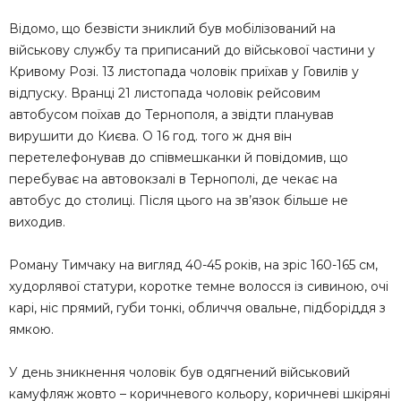
Відомо, що безвісти зниклий був мобілізований на
військову службу та приписаний до військової частини у
Кривому Розі. 13 листопада чоловік приїхав у Говилів у
відпуску. Вранці 21 листопада чоловік рейсовим
автобусом поїхав до Тернополя, а звідти планував
вирушити до Києва. О 16 год. того ж дня він
перетелефонував до співмешканки й повідомив, що
перебуває на автовокзалі в Тернополі, де чекає на
автобус до столиці. Після цього на зв’язок більше не
виходив.
Роману Тимчаку на вигляд 40-45 років, на зріс 160-165 см,
худорлявої статури, коротке темне волосся із сивиною, очі
карі, ніс прямий, губи тонкі, обличчя овальне, підборіддя з
ямкою.
У день зникнення чоловік був одягнений військовий
камуфляж жовто – коричневого кольору, коричневі шкіряні