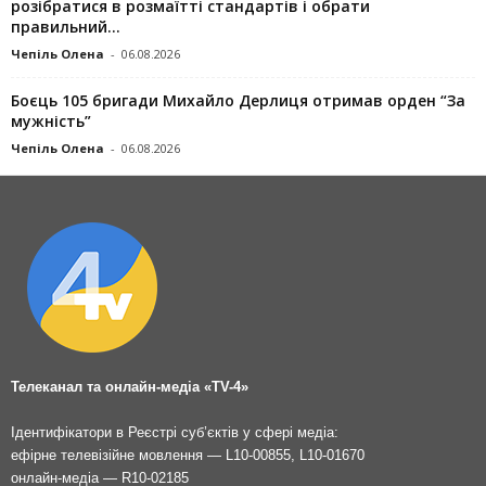
розібратися в розмаїтті стандартів і обрати
правильний...
Чепіль Олена
-
06.08.2026
Боєць 105 бригади Михайло Дерлиця отримав орден “За
мужність”
Чепіль Олена
-
06.08.2026
Телеканал та онлайн-медіа «TV-4»
Ідентифікатори в Реєстрі суб’єктів у сфері медіа:
ефірне телевізійне мовлення — L10-00855, L10-01670
онлайн-медіа — R10-02185