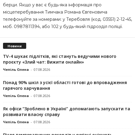
берци. Якщо у вас є будь-яка інформація про
місцеперебування Тимчака Романа Євгеновича
телефонуйте за номерами: у Теребовля (код. 03551) 2-12-45,
моб. 0987811394, або 102 у будь-який підрозділ поліції.
Новини
TV-4 шукає підлітків, які стануть ведучими нового
проєкту «Злий чат: Вижити онлайн»
Чепіль Олена
-
07.08.2026
Понад 90% шкіл з усієї області готові до впровадження
гарячого харчування
Чепіль Олена
-
07.08.2026
Як офіси “Зроблено в Україні” допомагають запускaти та
розвивати власну справу
Чепіль Олена
-
07.08.2026
Після температурних рекордів у регіоні очікують