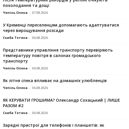
похолодання та дощі
Чепіль Олена
-
07.08.2026
У Кременці переселенцям допомагають адаптуватися
через вирощування розсади
Скиба Тетяна
-
06.08.2026
Представники управління транспорту перевіряють
температуру повітря в салонах громадського
транспорту
Чепіль Олена
-
06.08.2026
Як літня спека впливає на домашніх улюбленців
Чепіль Олена
-
06.08.2026
ЯК КЕРУВАТИ ГРОШИМА? Олександр Сохацький | ЛИШЕ
РАЗОМ #2
Скиба Тетяна
-
06.08.2026
Зарядні пристрої для телефонів і планшетів: як