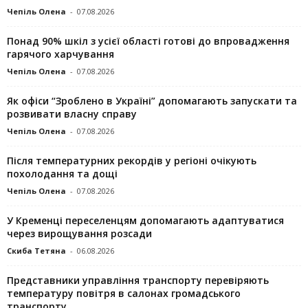
Чепіль Олена
-
07.08.2026
Понад 90% шкіл з усієї області готові до впровадження
гарячого харчування
Чепіль Олена
-
07.08.2026
Як офіси “Зроблено в Україні” допомагають запускaти та
розвивати власну справу
Чепіль Олена
-
07.08.2026
Після температурних рекордів у регіоні очікують
похолодання та дощі
Чепіль Олена
-
07.08.2026
У Кременці переселенцям допомагають адаптуватися
через вирощування розсади
Скиба Тетяна
-
06.08.2026
Представники управління транспорту перевіряють
температуру повітря в салонах громадського
транспорту