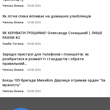
Чепіль Олена
-
06.08.2026
Як літня спека впливає на домашніх улюбленців
Чепіль Олена
-
06.08.2026
ЯК КЕРУВАТИ ГРОШИМА? Олександр Сохацький | ЛИШЕ
РАЗОМ #2
Скиба Тетяна
-
06.08.2026
Зарядні пристрої для телефонів і планшетів: як
розібратися в розмаїтті стандартів і обрати
правильний...
Чепіль Олена
-
06.08.2026
Боєць 105 бригади Михайло Дерлиця отримав орден “За
мужність”
Чепіль Олена
-
06.08.2026