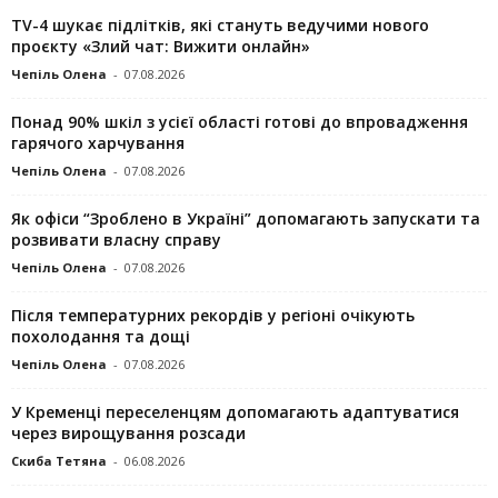
TV-4 шукає підлітків, які стануть ведучими нового
проєкту «Злий чат: Вижити онлайн»
Чепіль Олена
-
07.08.2026
Понад 90% шкіл з усієї області готові до впровадження
гарячого харчування
Чепіль Олена
-
07.08.2026
Як офіси “Зроблено в Україні” допомагають запускaти та
розвивати власну справу
Чепіль Олена
-
07.08.2026
Після температурних рекордів у регіоні очікують
похолодання та дощі
Чепіль Олена
-
07.08.2026
У Кременці переселенцям допомагають адаптуватися
через вирощування розсади
Скиба Тетяна
-
06.08.2026