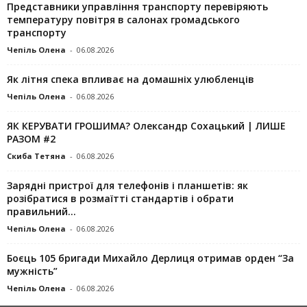
Представники управління транспорту перевіряють
температуру повітря в салонах громадського
транспорту
Чепіль Олена
-
06.08.2026
Як літня спека впливає на домашніх улюбленців
Чепіль Олена
-
06.08.2026
ЯК КЕРУВАТИ ГРОШИМА? Олександр Сохацький | ЛИШЕ
РАЗОМ #2
Скиба Тетяна
-
06.08.2026
Зарядні пристрої для телефонів і планшетів: як
розібратися в розмаїтті стандартів і обрати
правильний...
Чепіль Олена
-
06.08.2026
Боєць 105 бригади Михайло Дерлиця отримав орден “За
мужність”
Чепіль Олена
-
06.08.2026