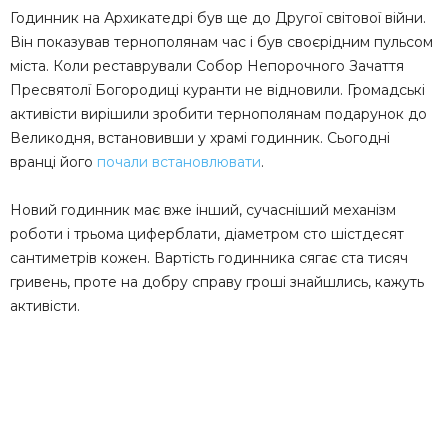
Годинник на Архикатедрі був ще до Другої світової війни.
Він показував тернополянам час і був своєрідним пульсом
міста. Коли реставрували Собор Непорочного Зачаття
Пресвятолї Богородиці куранти не відновили. Громадські
активісти вирішили зробити тернополянам подарунок до
Великодня, встановивши у храмі годинник. Сьогодні
вранці його
почали встановлювати
.
Новий годинник має вже інший, сучасніший механізм
роботи і трьома циферблати, діаметром сто шістдесят
сантиметрів кожен. Вартість годинника сягає ста тисяч
гривень, проте на добру справу гроші знайшлись, кажуть
активісти.