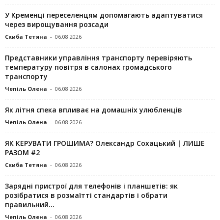
У Кременці переселенцям допомагають адаптуватися
через вирощування розсади
Скиба Тетяна
-
06.08.2026
Представники управління транспорту перевіряють
температуру повітря в салонах громадського
транспорту
Чепіль Олена
-
06.08.2026
Як літня спека впливає на домашніх улюбленців
Чепіль Олена
-
06.08.2026
ЯК КЕРУВАТИ ГРОШИМА? Олександр Сохацький | ЛИШЕ
РАЗОМ #2
Скиба Тетяна
-
06.08.2026
Зарядні пристрої для телефонів і планшетів: як
розібратися в розмаїтті стандартів і обрати
правильний...
Чепіль Олена
-
06.08.2026