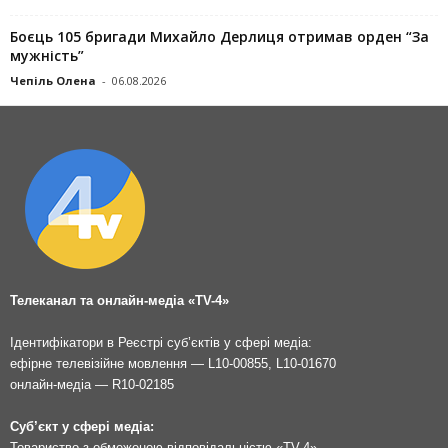
Боєць 105 бригади Михайло Дерлиця отримав орден “За
мужність”
Чепіль Олена
-
06.08.2026
Телеканал та онлайн-медіа «TV-4»
Ідентифікатори в Реєстрі суб’єктів у сфері медіа:
ефірне телевізійне мовлення — L10-00855, L10-01670
онлайн-медіа — R10-02185
Суб’єкт у сфері медіа:
Товариство з обмеженою відповідальністю «TV-4»