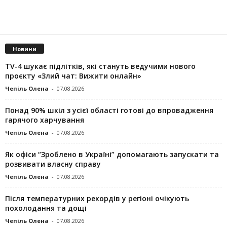
Новини
TV-4 шукає підлітків, які стануть ведучими нового
проєкту «Злий чат: Вижити онлайн»
Чепіль Олена
-
07.08.2026
Понад 90% шкіл з усієї області готові до впровадження
гарячого харчування
Чепіль Олена
-
07.08.2026
Як офіси “Зроблено в Україні” допомагають запускaти та
розвивати власну справу
Чепіль Олена
-
07.08.2026
Після температурних рекордів у регіоні очікують
похолодання та дощі
Чепіль Олена
-
07.08.2026