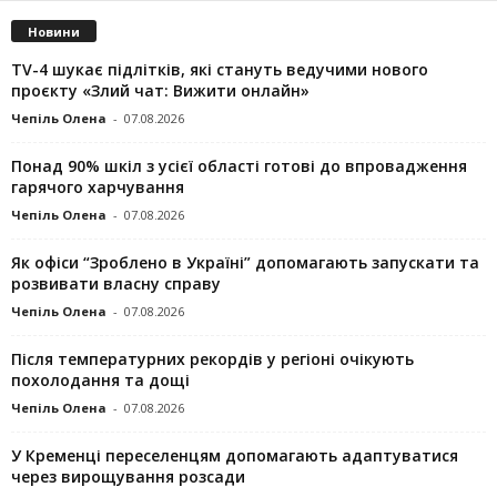
Новини
TV-4 шукає підлітків, які стануть ведучими нового
проєкту «Злий чат: Вижити онлайн»
Чепіль Олена
-
07.08.2026
Понад 90% шкіл з усієї області готові до впровадження
гарячого харчування
Чепіль Олена
-
07.08.2026
Як офіси “Зроблено в Україні” допомагають запускaти та
розвивати власну справу
Чепіль Олена
-
07.08.2026
Після температурних рекордів у регіоні очікують
похолодання та дощі
Чепіль Олена
-
07.08.2026
У Кременці переселенцям допомагають адаптуватися
через вирощування розсади