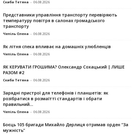
Скиба Тетяна
-
06.08.2026
Представники управління транспорту перевіряють
температуру повітря в салонах громадського
транспорту
Чепіль Олена
-
06.08.2026
Як літня спека впливає на домашніх улюбленців
Чепіль Олена
-
06.08.2026
ЯК КЕРУВАТИ ГРОШИМА? Олександр Сохацький | ЛИШЕ
РАЗОМ #2
Скиба Тетяна
-
06.08.2026
Зарядні пристрої для телефонів і планшетів: як
розібратися в розмаїтті стандартів і обрати
правильний...
Чепіль Олена
-
06.08.2026
Боєць 105 бригади Михайло Дерлиця отримав орден “За
мужність”