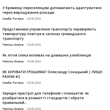
У Кременці переселенцям допомагають адаптуватися
через вирощування розсади
Скиба Тетяна
-
06.08.2026
Представники управління транспорту перевіряють
температуру повітря в салонах громадського
транспорту
Чепіль Олена
-
06.08.2026
Як літня спека впливає на домашніх улюбленців
Чепіль Олена
-
06.08.2026
ЯК КЕРУВАТИ ГРОШИМА? Олександр Сохацький | ЛИШЕ
РАЗОМ #2
Скиба Тетяна
-
06.08.2026
Зарядні пристрої для телефонів і планшетів: як
розібратися в розмаїтті стандартів і обрати
правильний...
Чепіль Олена
-
06.08.2026