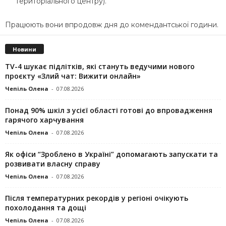
територіального центру).
Працюють вони впродовж дня до комендантської години.
Новини
TV-4 шукає підлітків, які стануть ведучими нового
проєкту «Злий чат: Вижити онлайн»
Чепіль Олена
-
07.08.2026
Понад 90% шкіл з усієї області готові до впровадження
гарячого харчування
Чепіль Олена
-
07.08.2026
Як офіси “Зроблено в Україні” допомагають запускaти та
розвивати власну справу
Чепіль Олена
-
07.08.2026
Після температурних рекордів у регіоні очікують
похолодання та дощі
Чепіль Олена
-
07.08.2026