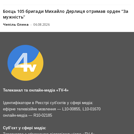
Боєць 105 бригади Михайло Дерлиця отримав орден “За
мужність”
Чепіль Олена
-
06.08.2026
Телеканал та онлайн-медіа «TV-4»
Ідентифікатори в Реєстрі суб’єктів у сфері медіа:
ефірне телевізійне мовлення — L10-00855, L10-01670
онлайн-медіа — R10-02185
Суб’єкт у сфері медіа: