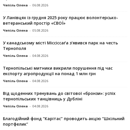
Чепіль Олена
-
06.08.2026
У Ланівцях із грудня 2025 року працює волонтерсько-
ветеранський простір «СВОЇ»
Чепіль Олена
-
05.08.2026
У канадському місті Міссіссаґа з’явився парк на честь
Тернополя
Чепіль Олена
-
04.08.2026
Тернопільські митники викрили порушення під час
експорту агропродукції на понад 1 млн грн
Чепіль Олена
-
04.08.2026
Від щоденних тренувань до світової «бронзи»: успіх
тернопільських танцівниць у Дубліні
Чепіль Олена
-
04.08.2026
Благодійний фонд “Карітас” проводить акцію “Шкільний
портфелик”