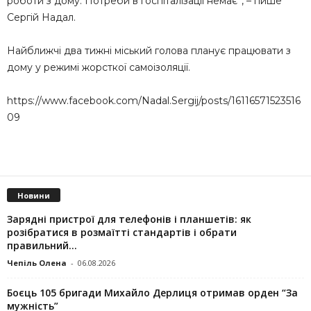
роботи з дому. Потреби в госпіталізації немає”, – пише
Сергій Надал.
Найближчі два тижні міський голова планує працювати з
дому у режимі жорсткої самоізоляції.
https://www.facebook.com/Nadal.Sergij/posts/16116571523516
09
Новини
Зарядні пристрої для телефонів і планшетів: як
розібратися в розмаїтті стандартів і обрати
правильний...
Чепіль Олена
-
06.08.2026
Боєць 105 бригади Михайло Дерлиця отримав орден “За
мужність”