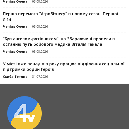
Чепіль Олена
-
03.08.2026
Перша перемога “Агробізнесу” в новому сезоні Першої
ліги
Чепіль Олена
-
03.08.2026
“Був ангелом-рятівником”: на Збаражчині провели в
останню путь бойового медика Віталія Гакала
Чепіль Олена
-
03.08.2026
У місті вже понад пів року працює відділення соціальної
підтримки родин Героїв
Скиба Тетяна
-
31.07.2026