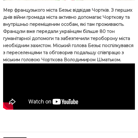
Мер французького міста Безьє відвідав Чортків. З перших
днів війни громада міста активно допомагає Чорткову та
внутрішньо переміщеним особам, які там проживають.
Французи вже передали українцям більше 80 тон
гуманітарної допомоги та забезпечили тероборону міста
необхідним захистом. Міський голова Безьє поспілкувався
з переселенцями та обговорив подальшу співпрацю з
міським головою Чорткова Володимиром Шматьком.