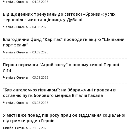
Чепіль Олена
-
04.08.2026
Від щоденних тренувань до світової «бронзи»: успіх
тернопільських танцівниць у Дубліні
Чепіль Олена
-
04.08.2026
Благодійний фонд “Карітас” проводить акцію “Шкільний
портфелик”
Чепіль Олена
-
03.08.2026
Перша перемога “Агробізнесу” в новому сезоні Першої
ліги
Чепіль Олена
-
03.08.2026
“Був ангелом-рятівником”: на Збаражчині провели в
останню путь бойового медика Віталія Гакала
Чепіль Олена
-
03.08.2026
У місті вже понад пів року працює відділення соціальної
підтримки родин Героїв
Скиба Тетяна
-
31.07.2026