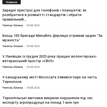
Новини
Зарядні пристрої для телефонів і планшетів: як
розібратися в розмаїтті стандартів і обрати
правильний...
Чепіль Олена
-
06.08.2026
Боєць 105 бригади Михайло Дерлиця отримав орден “За
мужність”
Чепіль Олена
-
06.08.2026
У Ланівцях із грудня 2025 року працює волонтерсько-
ветеранський простір «СВОЇ»
Чепіль Олена
-
05.08.2026
У канадському місті Міссіссаґа з’явився парк на честь
Тернополя
Чепіль Олена
-
04.08.2026
Тернопільські митники викрили порушення під час
експорту агропродукції на понад 1 млн грн