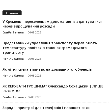
Новини
У Кременці переселенцям допомагають адаптуватися
через вирощування розсади
Скиба Тетяна
-
06.08.2026
Представники управління транспорту перевіряють
температуру повітря в салонах громадського
транспорту
Чепіль Олена
-
06.08.2026
Як літня спека впливає на домашніх улюбленців
Чепіль Олена
-
06.08.2026
ЯК КЕРУВАТИ ГРОШИМА? Олександр Сохацький | ЛИШЕ
РАЗОМ #2
Скиба Тетяна
-
06.08.2026
Зарядні пристрої для телефонів і планшетів: як