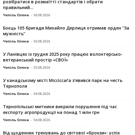
розібратися в розмаїтті стандартів і обрати
правильний...
Чепіль Олена
-
06.08.2026
Боєць 105 бригади Михайло Дерлиця отримав орден “За
мужність”
Чепіль Олена
-
06.08.2026
У Ланівцях із грудня 2025 року працює волонтерсько-
ветеранський простір «СВОЇ»
Чепіль Олена
-
05.08.2026
У канадському місті Міссіссаґа з’явився парк на честь
Тернополя
Чепіль Олена
-
04.08.2026
Тернопільські митники викрили порушення під час
експорту агропродукції на понад 1 млн грн
Чепіль Олена
-
04.08.2026
Від щоденних тренувань до світової «бронзи»: успіх