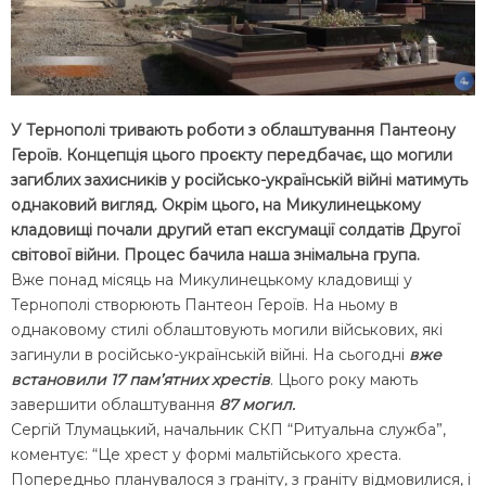
У Тернополі тривають роботи з облаштування Пантеону
Героїв. Концепція цього проєкту передбачає, що могили
загиблих захисників у російсько-українській війні матимуть
однаковий вигляд. Окрім цього, на Микулинецькому
кладовищі почали другий етап ексгумації солдатів Другої
світової війни. Процес бачила наша знімальна група.
Вже понад місяць на Микулинецькому кладовищі у
Тернополі створюють Пантеон Героїв. На ньому в
однаковому стилі облаштовують могили військових, які
загинули в російсько-українській війні. На сьогодні
вже
встановили 17 пам’ятних хрестів
. Цього року мають
завершити облаштування
87 могил.
Сергій Тлумацький, начальник СКП “Ритуальна служба”,
коментує: “Це хрест у формі мальтійського хреста.
Попередньо планувалося з граніту, з граніту відмовилися, і