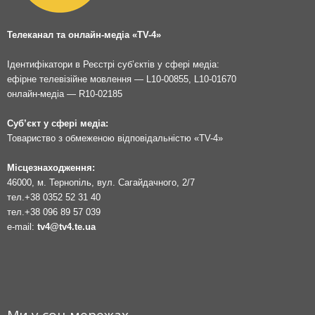
Телеканал та онлайн-медіа «TV-4»
Ідентифікатори в Реєстрі суб’єктів у сфері медіа:
ефірне телевізійне мовлення — L10-00855, L10-01670
онлайн-медіа — R10-02185
Суб’єкт у сфері медіа:
Товариство з обмеженою відповідальністю «TV-4»
Місцезнаходження:
46000, м. Тернопіль, вул. Сагайдачного, 2/7
тел.
+38 0352 52 31 40
тел.
+38 096 89 57 039
e-mail:
tv4@tv4.te.ua
Ми у соц мережах