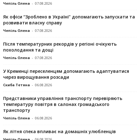
Чепіль Олена
-
07.08.2026
Як офіси “Зроблено в Україні” допомагають запускaти та
розвивати власну справу
Чепіль Олена
-
07.08.2026
Після температурних рекордів у регіоні очікують
похолодання та дощі
Чепіль Олена
-
07.08.2026
У Кременці переселенцям допомагають адаптуватися
через вирощування розсади
Скиба Тетяна
-
06.08.2026
Представники управління транспорту перевіряють
температуру повітря в салонах громадського
транспорту
Чепіль Олена
-
06.08.2026
Як літня спека впливає на домашніх улюбленців
Чепіль Олена
-
06.08.2026