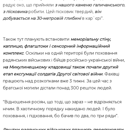
радує око, що прийняли
з нашого каменю галичанського
,
з пісковика
робити. Цей пісковик твердий,
він
добувається на 30-метровій глибині
в кар`єрі”.
Також тут планують встановити
меморіальну стіну,
каплицю, флагштоки і сенсорний інформаційний
комплекс
. Оскільки на одній території були поховання
радянських військових і бійців російсько-української війни,
на Микулинецькому кладовищі також почали другий
етап ексгумації солдатів Другої світової війни
.
Фахівці
працюють над розкопками вже 3 тижні. За цей час з
братської могили дістали понад 300 решток людей.
“Відношення росіян, що тоді, що зараз – не відрізняється
нічим. В хаотичному порядку накидано людей. І було
поховання, і підховання, бо бачив по два, по три ряди”.
Рештки радянських військових планують перепоховати