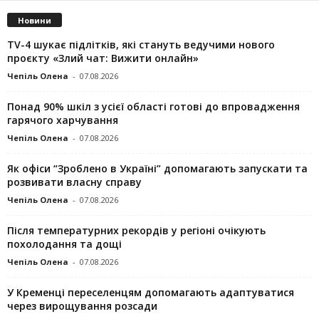
Новини
TV-4 шукає підлітків, які стануть ведучими нового
проєкту «Злий чат: Вижити онлайн»
Чепіль Олена
-
07.08.2026
Понад 90% шкіл з усієї області готові до впровадження
гарячого харчування
Чепіль Олена
-
07.08.2026
Як офіси “Зроблено в Україні” допомагають запускaти та
розвивати власну справу
Чепіль Олена
-
07.08.2026
Після температурних рекордів у регіоні очікують
похолодання та дощі
Чепіль Олена
-
07.08.2026
У Кременці переселенцям допомагають адаптуватися
через вирощування розсади