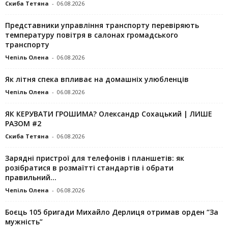
Скиба Тетяна
-
06.08.2026
Представники управління транспорту перевіряють
температуру повітря в салонах громадського
транспорту
Чепіль Олена
-
06.08.2026
Як літня спека впливає на домашніх улюбленців
Чепіль Олена
-
06.08.2026
ЯК КЕРУВАТИ ГРОШИМА? Олександр Сохацький | ЛИШЕ
РАЗОМ #2
Скиба Тетяна
-
06.08.2026
Зарядні пристрої для телефонів і планшетів: як
розібратися в розмаїтті стандартів і обрати
правильний...
Чепіль Олена
-
06.08.2026
Боєць 105 бригади Михайло Дерлиця отримав орден “За
мужність”