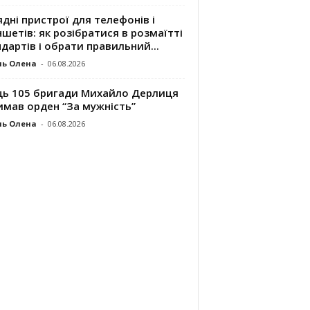
дні пристрої для телефонів і
шетів: як розібратися в розмаїтті
дартів і обрати правильний...
ль Олена
-
06.08.2026
ць 105 бригади Михайло Дерлиця
имав орден “За мужність”
ль Олена
-
06.08.2026