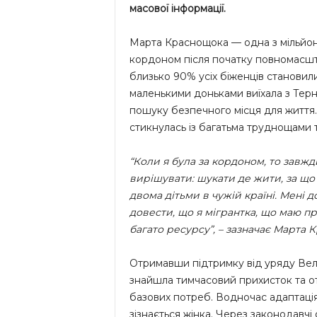
масової інформації.
Марта Краснощока — одна з мільйоні
кордоном після початку повномасшта
близько 90% усіх біженців становили
маленькими доньками виїхала з Тер
пошуку безпечного місця для життя. 
стикнулась із багатьма труднощами 
“Коли я була за кордоном, то завжд
вирішувати: шукати де жити, за що 
двома дітьми в чужій країні. Мені 
довести, що я мігрантка, що маю пр
багато ресурсу”, – зазначає Марта 
Отримавши підтримку від уряду Вели
знайшла тимчасовий прихисток та о
базових потреб. Водночас адаптація
зізнається жінка. Через законодавчі