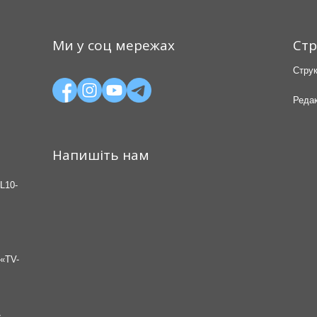
Ми у соц мережах
Стр
Струк
Редак
Напишіть нам
L10-
«TV-