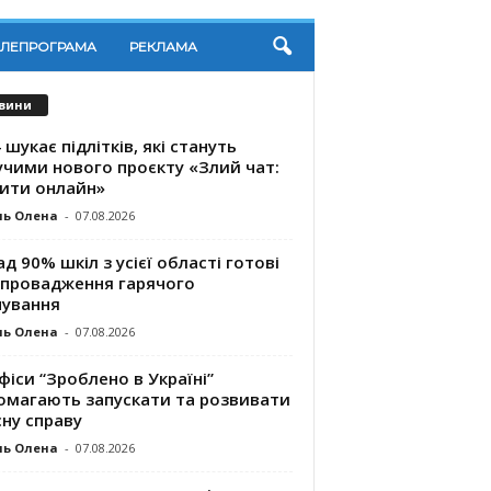
ЕЛЕПРОГРАМА
РЕКЛАМА
вини
 шукає підлітків, які стануть
учими нового проєкту «Злий чат:
ити онлайн»
ль Олена
-
07.08.2026
д 90% шкіл з усієї області готові
впровадження гарячого
чування
ль Олена
-
07.08.2026
фіси “Зроблено в Україні”
омагають запускaти та розвивати
ну справу
ль Олена
-
07.08.2026