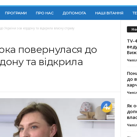
ПРОГРАМИ
ПРО НАС
ДОПОМОГА
НАШІ ВІТАННЯ
Т
о України з-за кордону та відкрила власну справу
Но
TV-4
вед
ка повернулася до
Виж
рдону та відкрила
Чепі
Пона
до 
хар
Чепі
Як о
доп
влас
Чепі