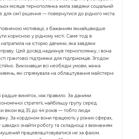
рьох місяців тернополянка жила завдяки соціальній
е для сім’ї рішення — повернутися до рідного міста.
повненою мотивації, з бажанням якнайшвидше
ти корисною у рідному місті. Саме тоді в
натрапила на історію дівчини, яка завдяки
справу. Цей досвід надихнув тернополянку, і вона
ті грантової підтримки для підприємців. Згодом
тійно. Виконавши всі необхідні умови, жінка
гривень, які спрямувала на облаштування майстерні
ні радше виняток, ніж правило. За даними
ономічної стратегії, найбільшу групу серед
ки віком від 35 до 44 років — тобто люди
іку. За кордоном вони працюють у різних сферах,
у швидко знайти роботу та складнощі з визнанням
о змушений працевлаштовуватися не за фахом.