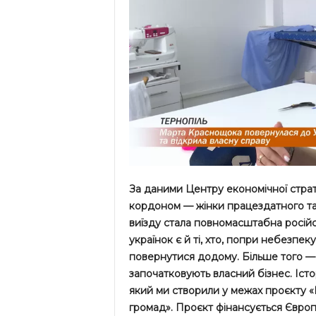
За даними Центру економічної страте
кордоном — жінки працездатного та
виїзду стала повномасштабна російсь
українок є й ті, хто, попри небезпек
повернутися додому. Більше того — 
започатковують власний бізнес. Істор
який ми створили у межах проєкту «В
громад». Проєкт фінансується Європ