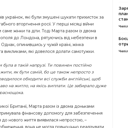
Заря
план
в українок, які були змушені шукати прихисток за
стан
бного вторгнення росії. У перші місяці війни
Чепі
 саме жінки та діти. Тоді Марта разом із двома
нополя до Лондона, рятуючись від небезпеки в
Боє
отр
Однак, опинившись у чужій країні, жінка
Чепі
та викликами, які довелося долати самотужки.
и була в такій напрузі. Ти повинен постійно
жити, як бути самій, бо це також непросто з
доводилося обходити всі служби англійські, щоб
аво на житло, на якісь виплати. Це забирало дуже
Краснощока.
кої Британії, Марта разом із двома доньками
тримувала фінансову допомогу для забезпечення
 до нового життя виявилася непростою, –
 обмеження, вона не могла повноцінно реалізувати