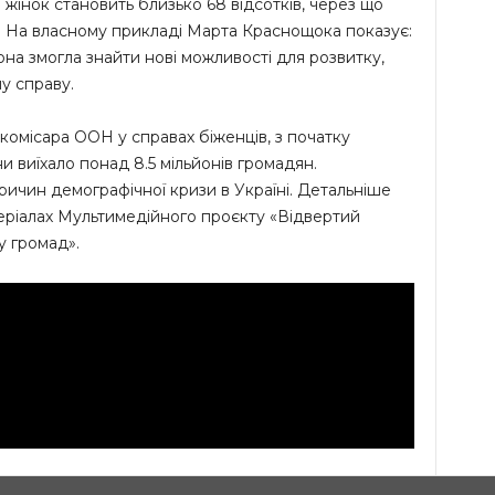
 жінок становить близько 68 відсотків, через що
в. На власному прикладі Марта Краснощока показує:
на змогла знайти нові можливості для розвитку,
у справу.
комісара ООН у справах біженців, з початку
їни виїхало понад 8.5 мільйонів громадян.
ричин демографічної кризи в Україні. Детальніше
еріалах Мультимедійного проєкту «Відвертий
у громад».