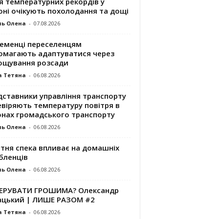
я температурних рекордів у
оні очікують похолодання та дощі
ль Олена
-
07.08.2026
ременці переселенцям
омагають адаптуватися через
ощування розсади
а Тетяна
-
06.08.2026
дставники управління транспорту
евіряють температуру повітря в
онах громадського транспорту
ль Олена
-
06.08.2026
ітня спека впливає на домашніх
бленців
ль Олена
-
06.08.2026
КЕРУВАТИ ГРОШИМА? Олександр
ацький | ЛИШЕ РАЗОМ #2
а Тетяна
-
06.08.2026