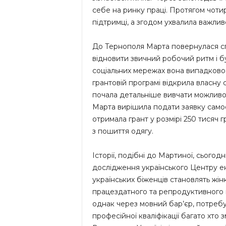
себе на ринку праці. Протягом чоти
підтримці, а згодом ухвалила важлив
До Тернополя Марта повернулася с
відновити звичний робочий ритм і бу
соціальних мережах вона випадково 
грантовій програмі відкрила власну 
почала детальніше вивчати можливос
Марта вирішила подати заявку самос
отримала грант у розмірі 250 тисяч 
з пошиття одягу.
Історії, подібні до Мартиної, сьогод
дослідження українського Центру ек
українських біженців становлять жін
працездатного та репродуктивного в
однак через мовний бар’єр, потреб
професійної кваліфікації багато хт