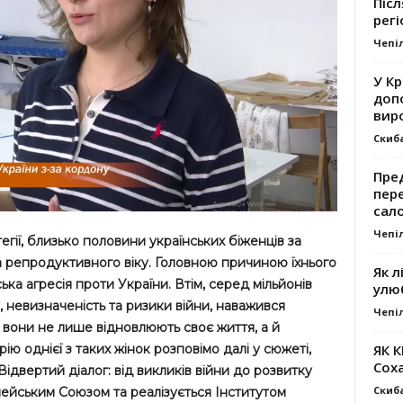
Післ
регі
Чепі
У К
доп
вир
Скиб
Пре
пер
сал
Чепі
гії, близько половини українських біженців за
 репродуктивного віку. Головною причиною їхнього
Як л
ка агресія проти України. Втім, серед мільйонів
улю
у, невизначеність та ризики війни, наважився
Чепі
вони не лише відновлюють своє життя, а й
ЯК 
ію однієї з таких жінок розповімо далі у сюжеті,
Сох
ідвертий діалог: від викликів війни до розвитку
Скиб
ейським Союзом та реалізується Інститутом