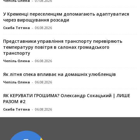
Чепіль Олена
-
07.08.2026
У Кременці переселенцям допомагають адаптуватися
через вирощування розсади
Скиба Тетяна
-
06.08.2026
Представники управління транспорту перевіряють
температуру повітря в салонах громадського
транспорту
Чепіль Олена
-
06.08.2026
Як літня спека впливає на домашніх улюбленців
Чепіль Олена
-
06.08.2026
ЯК КЕРУВАТИ ГРОШИМА? Олександр Сохацький | ЛИШЕ
РАЗОМ #2
Скиба Тетяна
-
06.08.2026