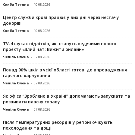
Скиба Тетяна
-
10.08.2026
Центр служби крові працює у вихідні через нестачу
донорів
Скиба Тетяна
-
10.08.2026
TV-4 шукає підлітків, які стануть ведучими нового
проєкту «Злий чат: Вижити онлайн»
Чепіль Олена
-
07.08.2026
Понад 90% шкіл з усієї області готові до впровадження
гарячого харчування
Чепіль Олена
-
07.08.2026
Як офіси “Зроблено в Україні” допомагають запускaти та
розвивати власну справу
Чепіль Олена
-
07.08.2026
Після температурних рекордів у регіоні очікують
похолодання та дощі