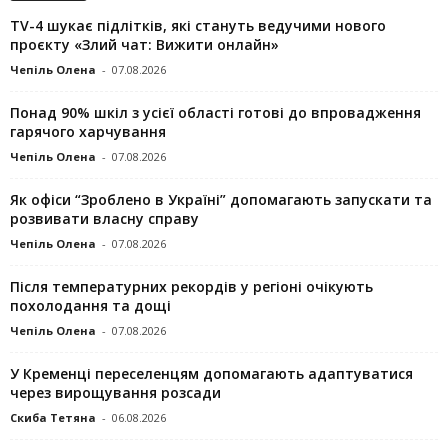
TV-4 шукає підлітків, які стануть ведучими нового
проєкту «Злий чат: Вижити онлайн»
Чепіль Олена
-
07.08.2026
Понад 90% шкіл з усієї області готові до впровадження
гарячого харчування
Чепіль Олена
-
07.08.2026
Як офіси “Зроблено в Україні” допомагають запускaти та
розвивати власну справу
Чепіль Олена
-
07.08.2026
Після температурних рекордів у регіоні очікують
похолодання та дощі
Чепіль Олена
-
07.08.2026
У Кременці переселенцям допомагають адаптуватися
через вирощування розсади
Скиба Тетяна
-
06.08.2026