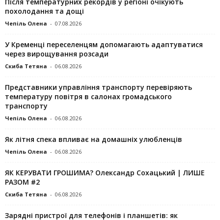
Після температурних рекордів у регіоні очікують
похолодання та дощі
Чепіль Олена
-
07.08.2026
У Кременці переселенцям допомагають адаптуватися
через вирощування розсади
Скиба Тетяна
-
06.08.2026
Представники управління транспорту перевіряють
температуру повітря в салонах громадського
транспорту
Чепіль Олена
-
06.08.2026
Як літня спека впливає на домашніх улюбленців
Чепіль Олена
-
06.08.2026
ЯК КЕРУВАТИ ГРОШИМА? Олександр Сохацький | ЛИШЕ
РАЗОМ #2
Скиба Тетяна
-
06.08.2026
Зарядні пристрої для телефонів і планшетів: як