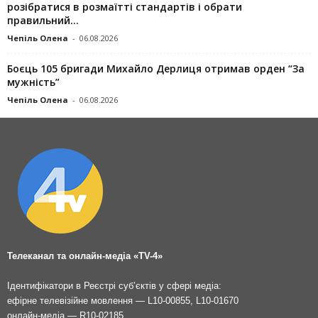
розібратися в розмаїтті стандартів і обрати
правильний...
Чепіль Олена
-
06.08.2026
Боєць 105 бригади Михайло Дерлиця отримав орден “За
мужність”
Чепіль Олена
-
06.08.2026
Телеканал та онлайн-медіа «TV-4»
Ідентифікатори в Реєстрі суб’єктів у сфері медіа:
ефірне телевізійне мовлення — L10-00855, L10-01670
онлайн-медіа — R10-02185