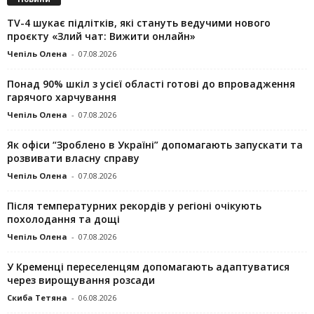
TV-4 шукає підлітків, які стануть ведучими нового
проєкту «Злий чат: Вижити онлайн»
Чепіль Олена
-
07.08.2026
Понад 90% шкіл з усієї області готові до впровадження
гарячого харчування
Чепіль Олена
-
07.08.2026
Як офіси “Зроблено в Україні” допомагають запускaти та
розвивати власну справу
Чепіль Олена
-
07.08.2026
Після температурних рекордів у регіоні очікують
похолодання та дощі
Чепіль Олена
-
07.08.2026
У Кременці переселенцям допомагають адаптуватися
через вирощування розсади
Скиба Тетяна
-
06.08.2026