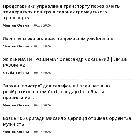
Представники управління транспорту перевіряють
температуру повітря в салонах громадського
транспорту
Чепіль Олена
-
06.08.2026
Як літня спека впливає на домашніх улюбленців
Чепіль Олена
-
06.08.2026
ЯК КЕРУВАТИ ГРОШИМА? Олександр Сохацький | ЛИШЕ
РАЗОМ #2
Скиба Тетяна
-
06.08.2026
Зарядні пристрої для телефонів і планшетів: як
розібратися в розмаїтті стандартів і обрати
правильний...
Чепіль Олена
-
06.08.2026
Боєць 105 бригади Михайло Дерлиця отримав орден “За
мужність”
Чепіль Олена
-
06.08.2026