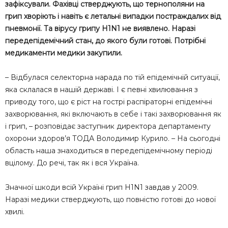
зафіксували. Фахівці стверджують, що тернополяни на
грип хворіють і навіть є летальні випадки постраждалих від
пневмонії. Та вірусу грипу H1N1 не виявлено. Наразі
передепідемічний стан, до якого були готові. Потрібні
медикаменти медики закупили.
– Відбулася селекторна нарада по тій епідемічній ситуації,
яка склалася в нашій державі. І є певні хвилювання з
приводу того, що є ріст на гострі распіраторні епідемічні
захворювання, які включають в себе і такі захворювання як
і грип, – розповідає заступник директора департаменту
охорони здоров’я ТОДА Володимир Курило. – На сьогодні
область наша знаходиться в передепідемічному періоді
вцілому. До речі, так як і вся Україна.
Значної шкоди всій Україні грип H1N1 завдав у 2009.
Наразі медики стверджують, що повністю готові до нової
хвилі.