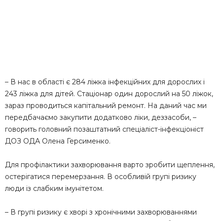
– В нас в області є 284 ліжка інфекційних для дорослих і
243 ліжка для дітей. Стаціонар один дорослий на 50 ліжок,
зараз проводиться капітальний ремонт. На даний час ми
передбачаємо закупити додатково ліки, деззасоби, –
говорить головний позаштатний спеціаліст-інфекціоніст
ДОЗ ОДА Олена Герсименко.
Для профілактики захворювання варто зробити щеплення,
остерігатися перемерзання. В особливій групі ризику
люди із слабким імунітетом.
– В групі ризику є хворі з хронічними захворюваннями