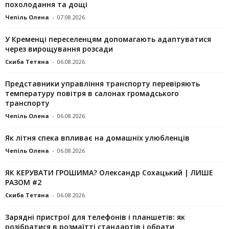
похолодання та дощі
Чепіль Олена
-
07.08.2026
У Кременці переселенцям допомагають адаптуватися
через вирощування розсади
Скиба Тетяна
-
06.08.2026
Представники управління транспорту перевіряють
температуру повітря в салонах громадського
транспорту
Чепіль Олена
-
06.08.2026
Як літня спека впливає на домашніх улюбленців
Чепіль Олена
-
06.08.2026
ЯК КЕРУВАТИ ГРОШИМА? Олександр Сохацький | ЛИШЕ
РАЗОМ #2
Скиба Тетяна
-
06.08.2026
Зарядні пристрої для телефонів і планшетів: як
розібратися в розмаїтті стандартів і обрати