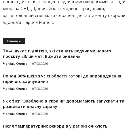
органів дихання, з серцево-судинними хворобами та люди
хворі на СНІД. І, звичайно ж, медичні працівники, –
каже головний спеціаліст-терапевт департаменту охорони
здоров’я Лариса Матюк.
Новини
TV-4 шукає підлітків, які стануть ведучими нового
проєкту «Злий чат: Вижити онлайн»
Чепіль Олена
-
07.08.2026
Понад 90% шкіл з усієї області готові до впровадження
гарячого харчування
Чепіль Олена
-
07.08.2026
Як офіси “Зроблено в Україні” допомагають запускaти та
розвивати власну справу
Чепіль Олена
-
07.08.2026
Після температурних рекордів у регіоні очікують