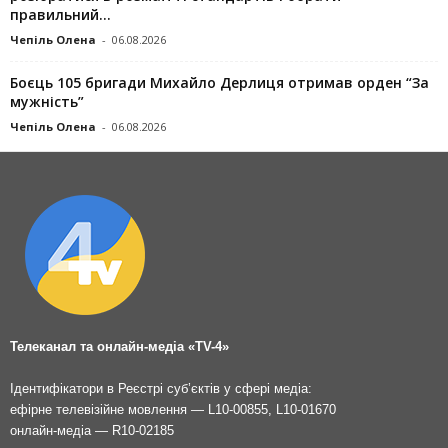
правильний...
Чепіль Олена
-
06.08.2026
Боєць 105 бригади Михайло Дерлиця отримав орден “За
мужність”
Чепіль Олена
-
06.08.2026
Телеканал та онлайн-медіа «TV-4»
Ідентифікатори в Реєстрі суб’єктів у сфері медіа:
ефірне телевізійне мовлення — L10-00855, L10-01670
онлайн-медіа — R10-02185