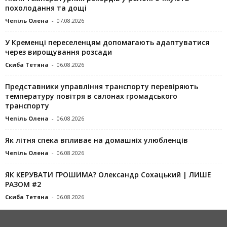
похолодання та дощі
Чепіль Олена
-
07.08.2026
У Кременці переселенцям допомагають адаптуватися
через вирощування розсади
Скиба Тетяна
-
06.08.2026
Представники управління транспорту перевіряють
температуру повітря в салонах громадського
транспорту
Чепіль Олена
-
06.08.2026
Як літня спека впливає на домашніх улюбленців
Чепіль Олена
-
06.08.2026
ЯК КЕРУВАТИ ГРОШИМА? Олександр Сохацький | ЛИШЕ
РАЗОМ #2
Скиба Тетяна
-
06.08.2026