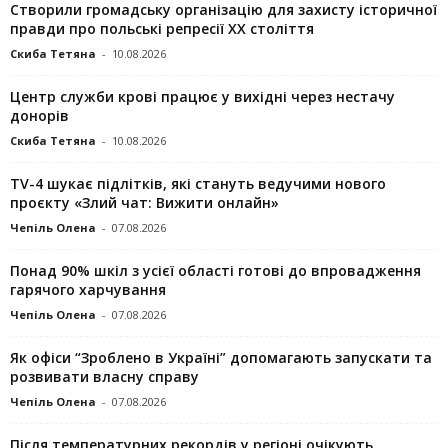
Створили громадську організацію для захисту історичної
правди про польські репресії ХХ століття
Скиба Тетяна
-
10.08.2026
Центр служби крові працює у вихідні через нестачу
донорів
Скиба Тетяна
-
10.08.2026
TV-4 шукає підлітків, які стануть ведучими нового
проєкту «Злий чат: Вижити онлайн»
Чепіль Олена
-
07.08.2026
Понад 90% шкіл з усієї області готові до впровадження
гарячого харчування
Чепіль Олена
-
07.08.2026
Як офіси “Зроблено в Україні” допомагають запускaти та
розвивати власну справу
Чепіль Олена
-
07.08.2026
Після температурних рекордів у регіоні очікують