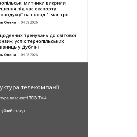
нопільські митники викрили
шення під час експорту
продукції на понад 1 млн грн
ль Олена
-
04.08.2026
щоденних тренувань до світової
нзи»: успіх тернопільських
івниць у Дубліні
ль Олена
-
04.08.2026
уктура телекомпанії
тура власності ТОВ TV-4
ційний статут