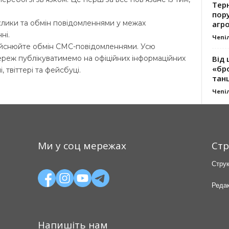
Тер
пору
лики та обмін повідомленнями у межах
агро
ні.
Чепі
ійснюйте обмін СМС-повідомленнями. Усю
ереж публікуватимемо на офіційних інформаційних
Від 
«бро
 твіттері та фейсбуці.
танц
Чепі
Ми у соц мережах
Стр
Струк
Редак
Напишіть нам