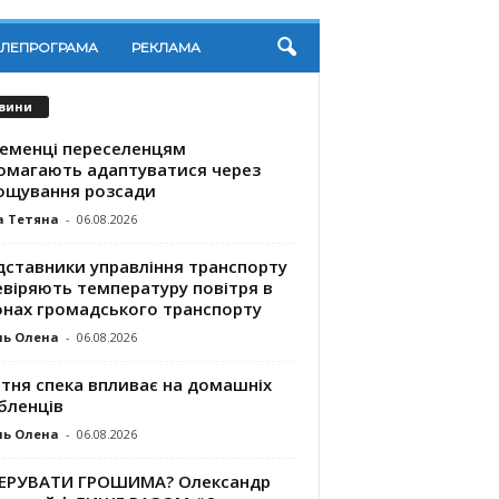
ЕЛЕПРОГРАМА
РЕКЛАМА
вини
ременці переселенцям
омагають адаптуватися через
ощування розсади
а Тетяна
-
06.08.2026
дставники управління транспорту
евіряють температуру повітря в
онах громадського транспорту
ль Олена
-
06.08.2026
ітня спека впливає на домашніх
бленців
ль Олена
-
06.08.2026
КЕРУВАТИ ГРОШИМА? Олександр