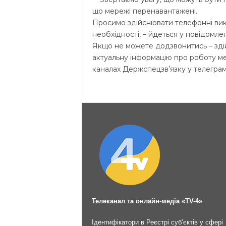
що мережі перенавантажені.
Просимо здійснювати телефонні вик
необхідності, – йдеться у повідомлен
Якщо не можете додзвонитись – зд
актуальну інформацію про роботу м
каналах Держспецзвʼязку у телеграмі,
Телеканал та онлайн-медіа «TV-4»
Ідентифікатори в Реєстрі суб’єктів у сфері