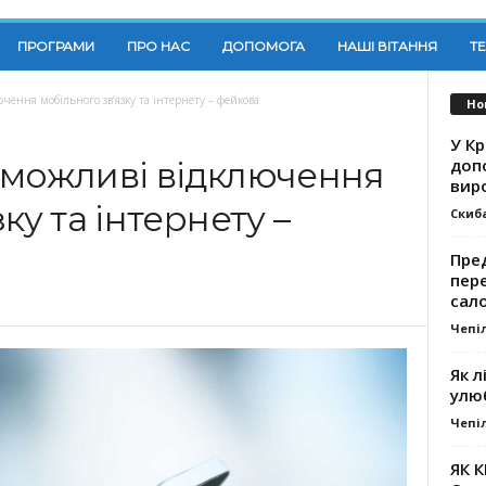
ПРОГРАМИ
ПРО НАС
ДОПОМОГА
НАШІ ВІТАННЯ
Т
чення мобільного звʼязку та інтернету – фейкова
Но
У К
доп
 можливі відключення
вир
ку та інтернету –
Скиб
Пре
пер
сал
Чепі
Як л
улю
Чепі
ЯК 