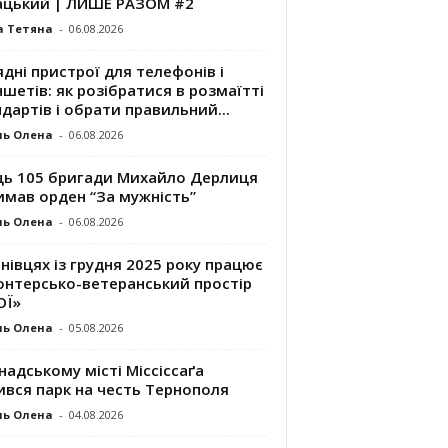
ацький | ЛИШЕ РАЗОМ #2
а Тетяна
-
06.08.2026
дні пристрої для телефонів і
шетів: як розібратися в розмаїтті
дартів і обрати правильний...
ль Олена
-
06.08.2026
ць 105 бригади Михайло Дерлиця
имав орден “За мужність”
ль Олена
-
06.08.2026
нівцях із грудня 2025 року працює
онтерсько-ветеранський простір
ОЇ»
ль Олена
-
05.08.2026
надському місті Міссіссаґа
ився парк на честь Тернополя
ль Олена
-
04.08.2026