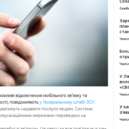
Сох
Скиб
Заря
план
стан
Чепі
Боє
отр
Чепі
У Ла
вол
«СВ
Чепі
ожливі відключення мобільного звʼязку та
ності, повідомляють
у Генеральному штабі ЗСУ.
У ка
ватимуть надавати послуги людям. Системи
з’яв
комунікаційними мережами переведені на
Чепі
ребої зі звʼязком. Це перш за все повʼязане із тим,