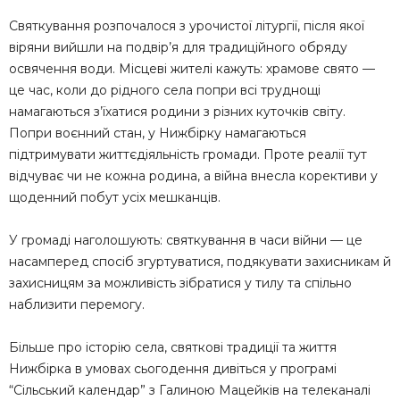
Святкування розпочалося з урочистої літургії, після якої
віряни вийшли на подвір’я для традиційного обряду
освячення води. Місцеві жителі кажуть: храмове свято —
це час, коли до рідного села попри всі труднощі
намагаються з’їхатися родини з різних куточків світу.
Попри воєнний стан, у Нижбірку намагаються
підтримувати життєдіяльність громади. Проте реалії тут
відчуває чи не кожна родина, а війна внесла корективи у
щоденний побут усіх мешканців.
У громаді наголошують: святкування в часи війни — це
насамперед спосіб згуртуватися, подякувати захисникам й
захисницям за можливість зібратися у тилу та спільно
наблизити перемогу.
Більше про історію села, святкові традиції та життя
Нижбірка в умовах сьогодення дивіться у програмі
“Сільський календар” з Галиною Мацейків на телеканалі