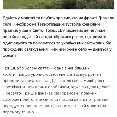
Єдність у молитві та пам’ять про тих, хто на фронті. Громада
села Нижбірок на Тернопільщині зустріла храмовий
празник у день Святої Трійці. Для місцевих це не лише
релігійна подія, а й нагода зібратися разом, підтримати
одне одного та помолитися за українських військових. Як
проходило святкування і чим нині живе село — дивіться у
сюжеті.
Трійця, або Зелені свята — одне з найбільших
християнських урочистостей, яке символізує розквіт
природи та початок літа. Для жителів села Нижбірок на
Чортківщині цей день є особливим, адже місцева церква
Пресвятої Трійці відзначає свій храмовий празник.
Цьогоріч престольне свято стало для релігійної громади
передусім приводом для єднання у спільній молитві за
перемогу та мир.