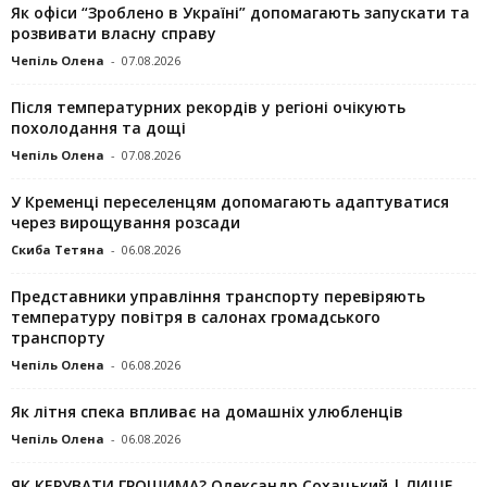
Як офіси “Зроблено в Україні” допомагають запускaти та
розвивати власну справу
Чепіль Олена
-
07.08.2026
Після температурних рекордів у регіоні очікують
похолодання та дощі
Чепіль Олена
-
07.08.2026
У Кременці переселенцям допомагають адаптуватися
через вирощування розсади
Скиба Тетяна
-
06.08.2026
Представники управління транспорту перевіряють
температуру повітря в салонах громадського
транспорту
Чепіль Олена
-
06.08.2026
Як літня спека впливає на домашніх улюбленців
Чепіль Олена
-
06.08.2026
ЯК КЕРУВАТИ ГРОШИМА? Олександр Сохацький | ЛИШЕ