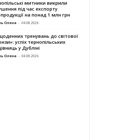
нопільські митники викрили
шення під час експорту
продукції на понад 1 млн грн
ль Олена
-
04.08.2026
щоденних тренувань до світової
нзи»: успіх тернопільських
івниць у Дубліні
ль Олена
-
04.08.2026