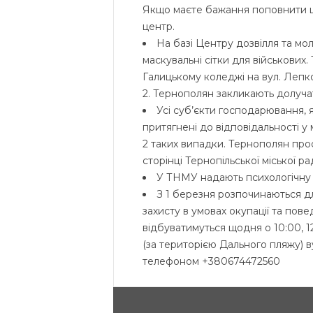
Якщо маєте бажання поповнити ц
центр.
На базі Центру дозвілля та мол
маскувальні сітки для військових. 
Галицькому коледжі на вул. Лепког
2. Тернополян закликають долуча
Усі суб’єкти господарювання, 
притягнені до відповідальності 
2 таких випадки. Тернополян про
сторінці Тернопільської міської ра
У ТНМУ надають психологічну
З 1 березня розпочинаються для
захисту в умовах окупації та пов
відбуватимуться щодня о 10:00, 12
(за територією Дального пляжу) в
телефоном +380674472560