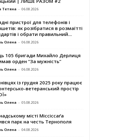
ацький | ЛИШЕ РАЗОМ #2
а Тетяна
-
06.08.2026
дні пристрої для телефонів і
шетів: як розібратися в розмаїтті
дартів і обрати правильний...
ль Олена
-
06.08.2026
ць 105 бригади Михайло Дерлиця
имав орден “За мужність”
ль Олена
-
06.08.2026
нівцях із грудня 2025 року працює
онтерсько-ветеранський простір
ОЇ»
ль Олена
-
05.08.2026
надському місті Міссіссаґа
ився парк на честь Тернополя
ль Олена
-
04.08.2026