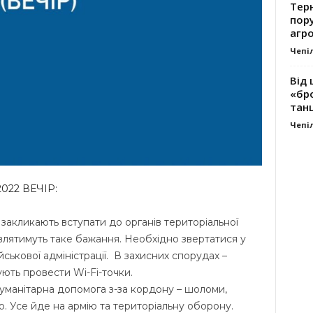
Тер
пору
агро
Чепі
Від 
«бро
танц
Чепі
022 ВЕЧІР:
 закликають вступати до органів територіальної
являтимуть таке бажання. Необхідно звертатися у
ькової адміністрації. В захисних спорудах –
ють провести Wi-Fi-точки.
уманітарна допомога з-за кордону – шоломи,
. Усе йде на армію та територіальну оборону.