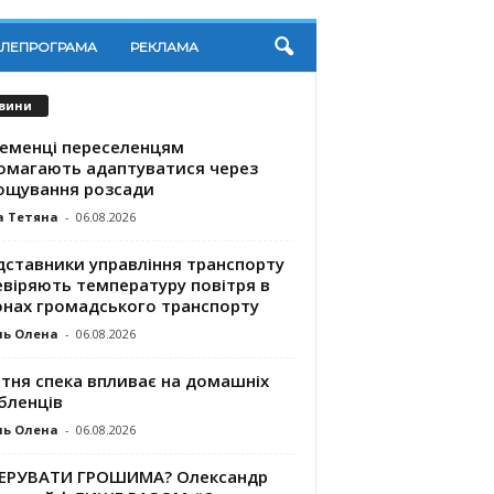
ЕЛЕПРОГРАМА
РЕКЛАМА
вини
ременці переселенцям
омагають адаптуватися через
ощування розсади
а Тетяна
-
06.08.2026
дставники управління транспорту
евіряють температуру повітря в
онах громадського транспорту
ль Олена
-
06.08.2026
ітня спека впливає на домашніх
бленців
ль Олена
-
06.08.2026
КЕРУВАТИ ГРОШИМА? Олександр