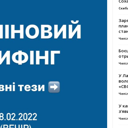
Сох
Скиб
Заря
план
стан
Чепі
Боє
отр
Чепі
У Ла
вол
«СВ
Чепі
У ка
з’яв
Чепі