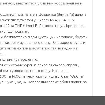
і запаси, звертайтеся у Єдиний координаційний
одіжних ініціатив імені Довженка (Злуки, 45) шиють
Також плетуть сітки у школах № 4, 7, 14, 21, у
о, 12 та ТНПУ імені В. Гнатюка на вул. Кривоноса,
тися до пошиття.
які безпідставно підвищують ціни на товари, будуть
у межах режиму воєнного стану. Вже зареєстрували
сять активно повідомляти про такі випадки на
ди.
 підтримку населенню.
 усіх охочих курси із основ військової справи,
едінки в умовах воєнного стану. Навчання
:00 та 14:00 на території колишньої бази “Орбіта”
ул. Чумацька,5А. Попередній запис обов’язковий за