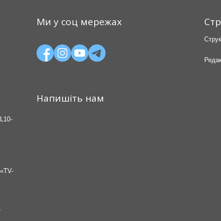
Ми у соц мережах
Стр
Струк
Редак
Напишіть нам
L10-
«TV-
7