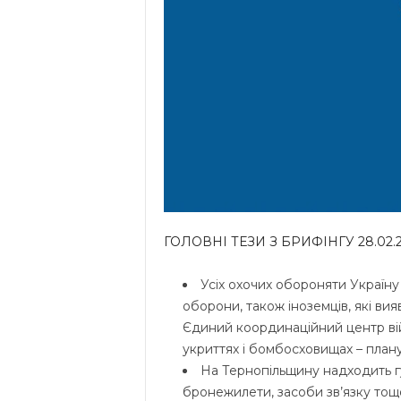
ГОЛОВНІ ТЕЗИ З БРИФІНГУ 28.02.2
Усіх охочих обороняти Україну
оборони, також іноземців, які ви
Єдиний координаційний центр війс
укриттях і бомбосховищах – плану
На Тернопільщину надходить г
бронежилети, засоби зв’язку тощо