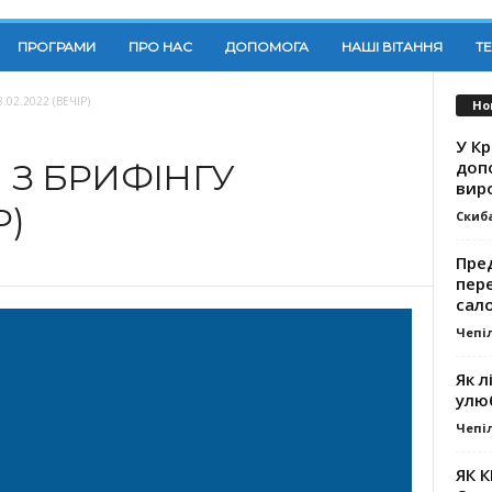
ПРОГРАМИ
ПРО НАС
ДОПОМОГА
НАШІ ВІТАННЯ
Т
.02.2022 (ВЕЧІР)
Но
У К
доп
И З БРИФІНГУ
вир
Р)
Скиб
Пре
пер
сал
Чепі
Як л
улю
Чепі
ЯК 