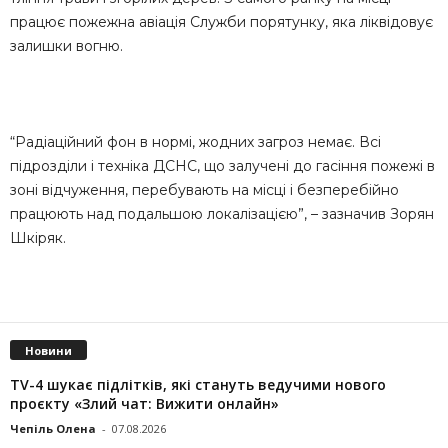
працює пожежна авіація Служби порятунку, яка ліквідовує
залишки вогню.
“Радіаційний фон в нормі, жодних загроз немає. Всі
підрозділи і техніка ДСНС, що залучені до гасіння пожежі в
зоні відчуження, перебувають на місці і безперебійно
працюють над подальшою локалізацією”, – зазначив Зорян
Шкіряк.
Новини
TV-4 шукає підлітків, які стануть ведучими нового
проєкту «Злий чат: Вижити онлайн»
Чепіль Олена
-
07.08.2026