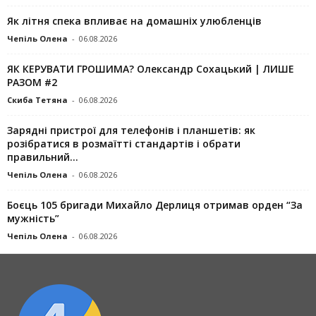
Як літня спека впливає на домашніх улюбленців
Чепіль Олена
-
06.08.2026
ЯК КЕРУВАТИ ГРОШИМА? Олександр Сохацький | ЛИШЕ
РАЗОМ #2
Скиба Тетяна
-
06.08.2026
Зарядні пристрої для телефонів і планшетів: як
розібратися в розмаїтті стандартів і обрати
правильний...
Чепіль Олена
-
06.08.2026
Боєць 105 бригади Михайло Дерлиця отримав орден “За
мужність”
Чепіль Олена
-
06.08.2026