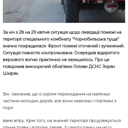
За ніч з 28 на 29 квітня ситуація щодо ліквідації пожежі на
території спеціального комбінату “Чорнобильська пуща”
значно покращилася. Фронт пожежі оточений і зупинений.
Ситуація повністю контрольована. Осередків відкритого
верхового вогню практично не залишилось. Про це
повідомив виконуючий обов’язки Голови ДСНС Зорян
Шкіряк.
Він зазначив, що є окремі перекидання на маленькі
частини молодих дерев, але вони невеликі і пов’язані з
пори
вами вітру. Крім того, на значній території продовжується
тління трави і згорілих дерев. З самого ранку на місці