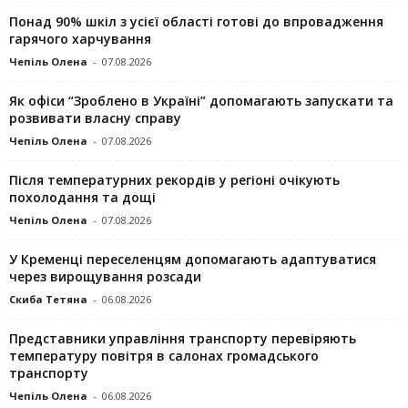
Понад 90% шкіл з усієї області готові до впровадження
гарячого харчування
Чепіль Олена
-
07.08.2026
Як офіси “Зроблено в Україні” допомагають запускaти та
розвивати власну справу
Чепіль Олена
-
07.08.2026
Після температурних рекордів у регіоні очікують
похолодання та дощі
Чепіль Олена
-
07.08.2026
У Кременці переселенцям допомагають адаптуватися
через вирощування розсади
Скиба Тетяна
-
06.08.2026
Представники управління транспорту перевіряють
температуру повітря в салонах громадського
транспорту
Чепіль Олена
-
06.08.2026