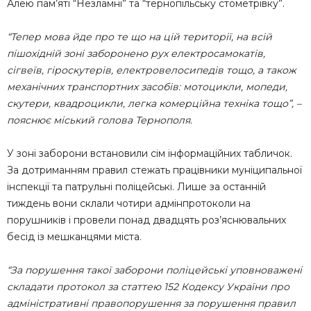
Алею пам’яті “Незламні” та “тернопільську стометрівку”.
“Тепер мова йде про те що на цій території, на всій
пішохідній зоні заборонено рух електросамокатів,
сігвеїв, гіроскутерів, електровелосипедів тощо, а також
механічних транспортних засобів: мотоцикли, мопеди,
скутери, квадроцикли, легка комерційна техніка тощо”, –
пояснює міський голова Тернополя.
У зоні заборони встановили сім інформаційних табличок.
За дотриманням правил стежать працівники муніципальної
інспекції та патрульні поліцейські. Лише за останній
тиждень вони склали чотири адмінпротоколи на
порушників і провели понад двадцять роз’яснювальних
бесід із мешканцями міста.
“За порушення такої заборони поліцейські уповноважені
складати протокол за статтею 152 Кодексу України про
адміністративні правопорушення за порушення правил