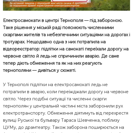
Електросамокати в центрі Тернополя — під забороною.
Таке рішення у міській раді пояснюють численними
скаргами жителів та небезпечними ситуаціями на дорогах і
тротуарах. Нещодавно одна з них потрапила на
відеореєстратор: підлітки на самокаті переїхали дорогу на
червоне світло й ледь не спричинили аварію. Де саме
тепер діють обмеження та як на них реагують
тернополяни — дивіться у сюжеті.
У Тернополі підлітки на електросамокаті ледь не
потрапили в аварію, коли переїжджали дорогу на червоне
світло. Через подібні ситуації та численні скарги
тернополян у центральній частині міста заборонили рух
електротранспорту. Обмеження діятимуть від перехрестя
вулиці Руської та бульвару Тараса Шевченка, поблизу
ЦУМу, до драмтеатру. Також заборона поширюється на