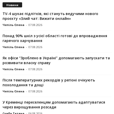
Новини
TV-4 шукає підлітків, які стануть ведучими нового
проєкту «Злий чат: Вижити онлайн»
Чепіль Олена
-
07.08.2026
Понад 90% шкіл з усієї області готові до впровадження
гарячого харчування
Чепіль Олена
-
07.08.2026
Як офіси “Зроблено в Україні” допомагають запускaти та
розвивати власну справу
Чепіль Олена
-
07.08.2026
Після температурних рекордів у регіоні очікують
похолодання та дощі
Чепіль Олена
-
07.08.2026
У Кременці переселенцям допомагають адаптуватися
через вирощування розсади
Скиба Тетяна
-
06.08.2026