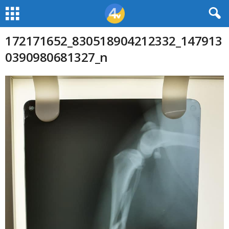
172171652_830518904212332_147913
0390980681327_n