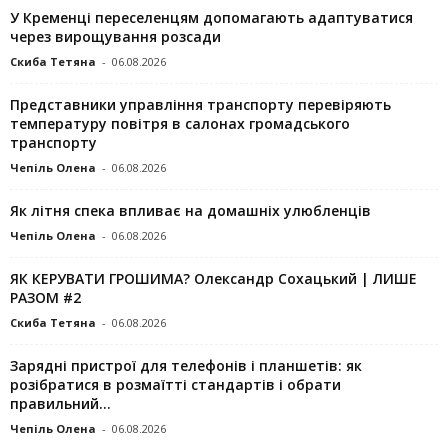
У Кременці переселенцям допомагають адаптуватися
через вирощування розсади
Скиба Тетяна
-
06.08.2026
Представники управління транспорту перевіряють
температуру повітря в салонах громадського
транспорту
Чепіль Олена
-
06.08.2026
Як літня спека впливає на домашніх улюбленців
Чепіль Олена
-
06.08.2026
ЯК КЕРУВАТИ ГРОШИМА? Олександр Сохацький | ЛИШЕ
РАЗОМ #2
Скиба Тетяна
-
06.08.2026
Зарядні пристрої для телефонів і планшетів: як
розібратися в розмаїтті стандартів і обрати
правильний...
Чепіль Олена
-
06.08.2026