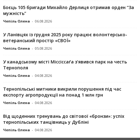
Боєць 105 бригади Михайло Дерлиця отримав орден “За
мужність”
Чепіль Олена
-
06.08.2026
У Ланівцях із грудня 2025 року працює волонтерсько-
ветеранський простір «СВОЇ»
Чепіль Олена
-
05.08.2026
У канадському місті Міссіссаґа з’явився парк на честь
Тернополя
Чепіль Олена
-
04.08.2026
Тернопільські митники викрили порушення під час
експорту агропродукції на понад 1 млн грн
Чепіль Олена
-
04.08.2026
Від щоденних тренувань до світової «бронзи»: успіх
тернопільських танцівниць у Дубліні
Чепіль Олена
-
04.08.2026