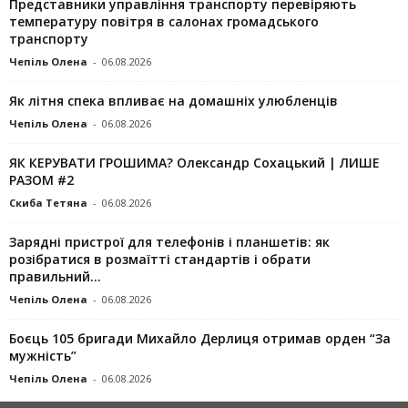
Представники управління транспорту перевіряють
температуру повітря в салонах громадського
транспорту
Чепіль Олена
-
06.08.2026
Як літня спека впливає на домашніх улюбленців
Чепіль Олена
-
06.08.2026
ЯК КЕРУВАТИ ГРОШИМА? Олександр Сохацький | ЛИШЕ
РАЗОМ #2
Скиба Тетяна
-
06.08.2026
Зарядні пристрої для телефонів і планшетів: як
розібратися в розмаїтті стандартів і обрати
правильний...
Чепіль Олена
-
06.08.2026
Боєць 105 бригади Михайло Дерлиця отримав орден “За
мужність”
Чепіль Олена
-
06.08.2026