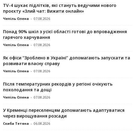
TV-4 шукає підлітків, які стануть ведучими нового
проєкту «Злий чат: Вижити онлайн»
Чепіль Олена
-
07.08.2026
Понад 90% шкіл з усієї області готові до впровадження
гарячого харчування
Чепіль Олена
-
07.08.2026
Як офіси “Зроблено в Україні” допомагають запускaти та
розвивати власну справу
Чепіль Олена
-
07.08.2026
Після температурних рекордів у регіоні очікують
похолодання та дощі
Чепіль Олена
-
07.08.2026
У Кременці переселенцям допомагають адаптуватися
через вирощування розсади
Скиба Тетяна
-
06.08.2026