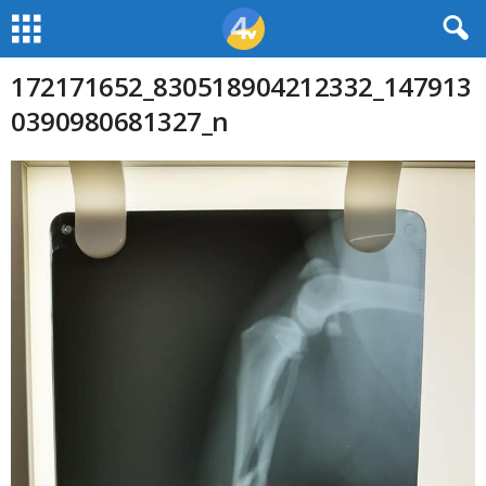
172171652_830518904212332_147913
0390980681327_n