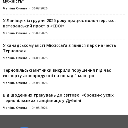
мужність”
Чепіль Олена
-
06.08.2026
У Ланівцях із грудня 2025 року працює волонтерсько-
ветеранський простір «СВОЇ»
Чепіль Олена
-
05.08.2026
У канадському місті Міссіссаґа з’явився парк на честь
Тернополя
Чепіль Олена
-
04.08.2026
Тернопільські митники викрили порушення під час
експорту агропродукції на понад 1 млн грн
Чепіль Олена
-
04.08.2026
Від щоденних тренувань до світової «бронзи»: успіх
тернопільських танцівниць у Дубліні
Чепіль Олена
-
04.08.2026