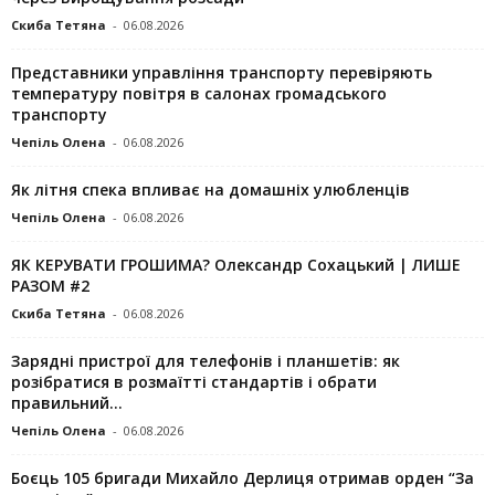
Скиба Тетяна
-
06.08.2026
Представники управління транспорту перевіряють
температуру повітря в салонах громадського
транспорту
Чепіль Олена
-
06.08.2026
Як літня спека впливає на домашніх улюбленців
Чепіль Олена
-
06.08.2026
ЯК КЕРУВАТИ ГРОШИМА? Олександр Сохацький | ЛИШЕ
РАЗОМ #2
Скиба Тетяна
-
06.08.2026
Зарядні пристрої для телефонів і планшетів: як
розібратися в розмаїтті стандартів і обрати
правильний...
Чепіль Олена
-
06.08.2026
Боєць 105 бригади Михайло Дерлиця отримав орден “За