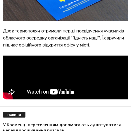
Двоє тернополян отримали перші посвідчення учасників
обласного осередку організації “Гідність нації”. Їх вручили
під час офіційного відкриття офісу у місті.
Новини
У Кременці переселенцям допомагають адаптуватися
через вирощування розсади