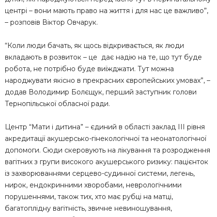
центрі – вони мають право на життя і для нас це важливо”,
– розповів Віктор Овчарук.
“Коли люди бачать, як щось відкривається, як люди
вкладають в розвиток – це дає надію на те, що тут буде
робота, не потрібно буде виїжджати. Тут можна
народжувати якісно в прекрасних європейських умовах”, –
додав Володимир Болєщук, перший заступник голови
Тернопільської обласної ради.
Центр “Мати i дитина” – єдиний в області заклад III рiвня
акредитацiї акушерсько-гiнекологiчної та неонатологiчної
допомоги. Сюди скеровують на лікування та розродження
вагітних з групи високого акушерського ризику: пацієнток
із захворюваннями серцево-судинної системи, легень,
нирок, ендокринними хворобами, неврологічними
порушеннями, також тих, хто має рубці на матці,
багатоплідну вагітність, звичне невиношування,