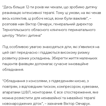
“Десь більше 12-ти років ми чекали, що зробимо дитячу
реанімацію інтенсивної терапії. Тому ці умови, на які чекав
весь колектив, ці робочі місця, вони були важливі”, –
розповів нам Віктор Овчарук, генеральний директор
Тернопільського обласного клінічного перинатального
центру “Мати і дитина”
Під особливою ​​увагою знаходяться діти, які з’явилися на
цей світ передчасно і піддаються високому ризику
розвитку різних ускладнень. Зберегти життя маленьких
пацієнтів фахівцям допомагає сучасне інноваційне
обладнання.
“Обладнання з консолями, з підведенням кисню, з
повітрям, з відповідним тиском, компресором, кувезами,
апаратами ШВЛ, моніторами. Є все спостереження, яке
можна розмістити для неінвазійної та інвазійної терапії
новонароджених діток”, – зазначив Віктор Овчарук.