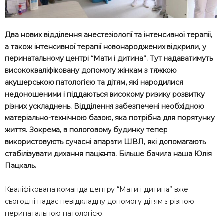
Два нових відділення анестезіології та інтенсивної терапії,
а також інтенсивної терапії новонароджених відкрили, у
перинатальному центрі “Мати і дитина”. Тут надаватимуть
висококваліфіковану допомогу жінкам з тяжкою
акушерською патологією та дітям, які народилися
недоношеними і піддаються високому ризику розвитку
різних ускладнень. Відділення забезпечені необхідною
матеріально-технічною базою, яка потрібна для порятунку
життя. Зокрема, в пологовому будинку тепер
використовують сучасні апарати ШВЛ, які допомагають
стабілізувати дихання пацієнта. Більше бачила наша Юлія
Пацкаль.
Кваліфікована команда центру “Мати і дитина” вже
сьогодні надає невідкладну допомогу дітям з різною
перинатальною патологією.