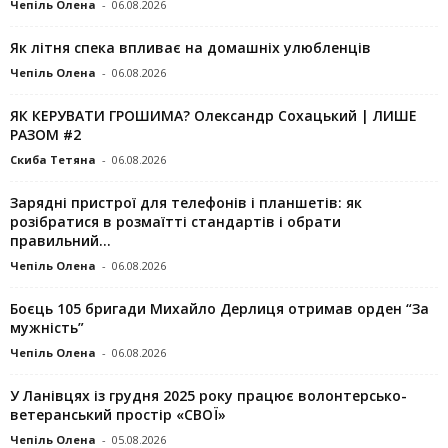
Чепіль Олена
-
06.08.2026
Як літня спека впливає на домашніх улюбленців
Чепіль Олена
-
06.08.2026
ЯК КЕРУВАТИ ГРОШИМА? Олександр Сохацький | ЛИШЕ
РАЗОМ #2
Скиба Тетяна
-
06.08.2026
Зарядні пристрої для телефонів і планшетів: як
розібратися в розмаїтті стандартів і обрати
правильний...
Чепіль Олена
-
06.08.2026
Боєць 105 бригади Михайло Дерлиця отримав орден “За
мужність”
Чепіль Олена
-
06.08.2026
У Ланівцях із грудня 2025 року працює волонтерсько-
ветеранський простір «СВОЇ»
Чепіль Олена
-
05.08.2026