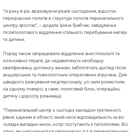
“Із року в рік, враховуючи реалії сьогодення, відсоток
передчасних пологів в структурі пологів перинатального
центру зростає”, – додала Ірина Грабчак, завідувачка
післяпологового відділення спільного перебування матері
та дитини.
Поряд також запрацювало відділення анестезіології та
інтенсивної терапії, де надаватимуть необхідну
кваліфіковану допомогу жінкам, забезпечать догляд після
акушерських та гінекологічних оперативних втручань. Для
швидкого реагування медперсоналу, усі зали розмістили
на одному поверсі, а саме: пологовий блок, операційні,
дитячу і дорослу реанімації.
“Перинатальний центр є сьогодні закладом третинного
рівня, єдиним в області, який несе відповідальність за всі
складні випадки жінок, котрі поступають з патологіями. Всі
дітки, які народжуються передчасно тут в перинатальному