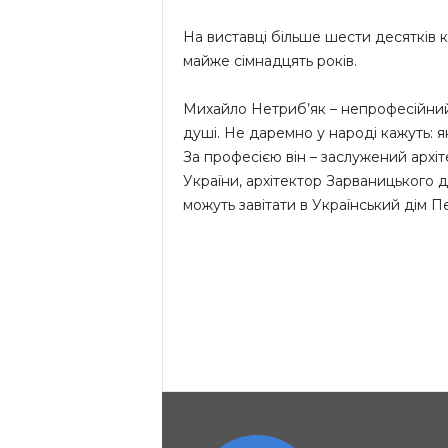
На виставці більше шести десятків 
майже сімнадцять років.
Михайло Нетриб’як – непрофесійний
душі. Не даремно у народі кажуть: 
За професією він – заслужений архіт
України, архітектор Зарваницького 
можуть завітати в Український дім П