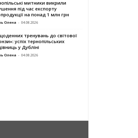
нопільські митники викрили
шення під час експорту
продукції на понад 1 млн грн
ль Олена
-
04.08.2026
щоденних тренувань до світової
нзи»: успіх тернопільських
івниць у Дубліні
ль Олена
-
04.08.2026