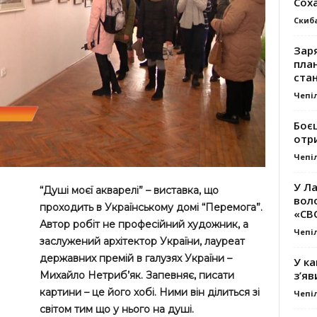
Сох
Скиб
Заря
план
стан
Чепі
Боє
отр
Чепі
У Ла
“Душі моєї акварелі” – виставка, що
вол
проходить в Українському домі “Перемога”.
«СВ
Автор робіт не професійний художник, а
Чепі
заслужений архітектор України, лауреат
державних премій в галузях України –
У ка
з’яв
Михайло Нетриб’як. Запевняє, писати
картини – це його хобі. Ними він ділиться зі
Чепі
світом тим що у нього на душі.