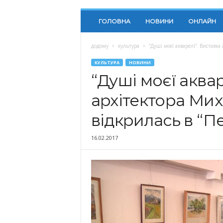
ГОЛОВНА
НОВИНИ
ОНЛАЙН
додому
культура
“Душі моєї акварелі”. Виставка
КУЛЬТУРА
НОВИНИ
“Душі моєї аквар
архітектора Ми
відкрилась в “П
16.02.2017