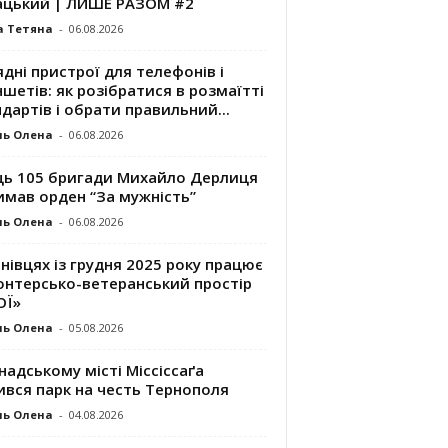
ацький | ЛИШЕ РАЗОМ #2
а Тетяна
-
06.08.2026
дні пристрої для телефонів і
шетів: як розібратися в розмаїтті
дартів і обрати правильний...
ль Олена
-
06.08.2026
ць 105 бригади Михайло Дерлиця
имав орден “За мужність”
ль Олена
-
06.08.2026
нівцях із грудня 2025 року працює
онтерсько-ветеранський простір
ОЇ»
ль Олена
-
05.08.2026
надському місті Міссіссаґа
ився парк на честь Тернополя
ль Олена
-
04.08.2026