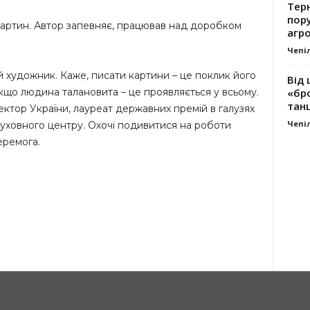
Тер
пору
картин. Автор запевняє, працював над доробком
агро
Чепі
 художник. Каже, писати картини – це поклик його
Від 
«бро
якщо людина талановита – це проявляється у всьому.
танц
ектор України, лауреат державних премій в галузях
Чепі
духовного центру. Охочі подивитися на роботи
еремога.