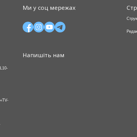
Ми у соц мережах
Стр
Струк
Редак
Напишіть нам
L10-
«TV-
7