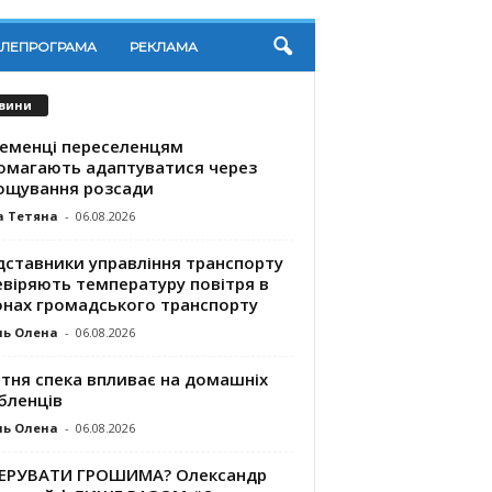
ЕЛЕПРОГРАМА
РЕКЛАМА
вини
ременці переселенцям
омагають адаптуватися через
ощування розсади
а Тетяна
-
06.08.2026
дставники управління транспорту
евіряють температуру повітря в
онах громадського транспорту
ль Олена
-
06.08.2026
ітня спека впливає на домашніх
бленців
ль Олена
-
06.08.2026
КЕРУВАТИ ГРОШИМА? Олександр