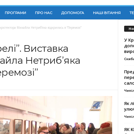
ПРОГРАМИ
ПРО НАС
ДОПОМОГА
НАШІ ВІТАННЯ
Т
 архітектора Михайла Нетриб’яка відкрилась в “Перемозі”
Но
У К
доп
елі”. Виставка
вир
хайла Нетриб’яка
Скиб
еремозі”
Пре
пер
сал
Чепі
Як л
улю
Чепі
ЯК 