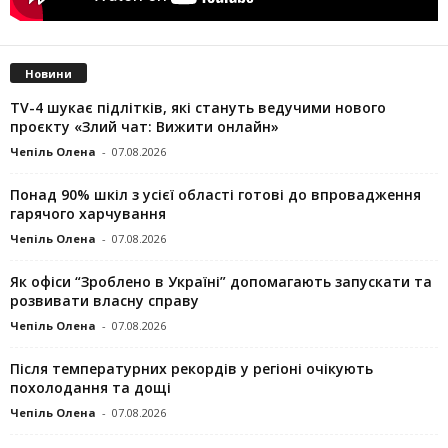
Новини
TV-4 шукає підлітків, які стануть ведучими нового
проєкту «Злий чат: Вижити онлайн»
Чепіль Олена
-
07.08.2026
Понад 90% шкіл з усієї області готові до впровадження
гарячого харчування
Чепіль Олена
-
07.08.2026
Як офіси “Зроблено в Україні” допомагають запускaти та
розвивати власну справу
Чепіль Олена
-
07.08.2026
Після температурних рекордів у регіоні очікують
похолодання та дощі
Чепіль Олена
-
07.08.2026