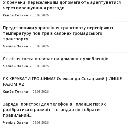
У Кременці переселенцям допомагають адаптуватися
через вирощування розсади
Скиба Тетяна
-
06.08.2026
Представники управління транспорту перевіряють
температуру повітря в салонах громадського
транспорту
Чепіль Олена
-
06.08.2026
Як літня спека впливає на домашніх улюбленців
Чепіль Олена
-
06.08.2026
ЯК КЕРУВАТИ ГРОШИМА? Олександр Сохацький | ЛИШЕ
РАЗОМ #2
Скиба Тетяна
-
06.08.2026
Зарядні пристрої для телефонів і планшетів: як
розібратися в розмаїтті стандартів і обрати
правильний...
Чепіль Олена
-
06.08.2026