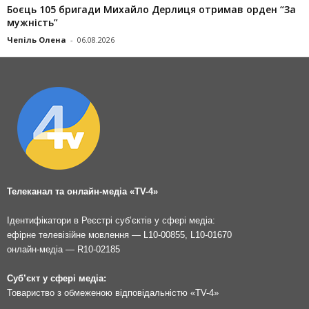
Боєць 105 бригади Михайло Дерлиця отримав орден “За
мужність”
Чепіль Олена
-
06.08.2026
Телеканал та онлайн-медіа «TV-4»
Ідентифікатори в Реєстрі суб’єктів у сфері медіа:
ефірне телевізійне мовлення — L10-00855, L10-01670
онлайн-медіа — R10-02185
Суб’єкт у сфері медіа:
Товариство з обмеженою відповідальністю «TV-4»