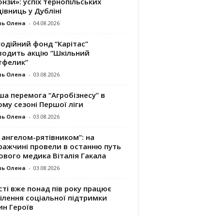
нзи»: успіх тернопільських
івниць у Дубліні
ль Олена
-
04.08.2026
одійний фонд “Карітас”
водить акцію “Шкільний
тфелик”
ль Олена
-
03.08.2026
а перемога “Агробізнесу” в
му сезоні Першої ліги
ль Олена
-
03.08.2026
 ангелом-рятівником”: на
ражчині провели в останню путь
ового медика Віталія Гакала
ль Олена
-
03.08.2026
сті вже понад пів року працює
ілення соціальної підтримки
ин Героїв