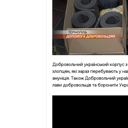
Добровольчий український корпус з
хлопцям, які зараз перебувають у на
амуніція. Також Добровольчий украї
лави добровольців та боронити Укра