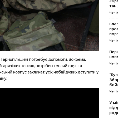
«бро
танц
Чепі
Благ
про
пор
Чепі
Перш
ново
 Тернопільщині потребує допомоги. Зокрема,
Чепі
йгарячіших точках, потрібен теплий одяг та
нський корпус закликає усіх небайдужих вступити у
“Був
їну.
Зба
бой
Чепі
У мі
відд
род