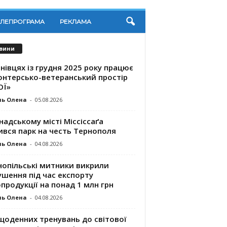
ЕЛЕПРОГРАМА
РЕКЛАМА
вини
нівцях із грудня 2025 року працює
онтерсько-ветеранський простір
ОЇ»
ль Олена
-
05.08.2026
надському місті Міссіссаґа
ився парк на честь Тернополя
ль Олена
-
04.08.2026
нопільські митники викрили
шення під час експорту
продукції на понад 1 млн грн
ль Олена
-
04.08.2026
щоденних тренувань до світової