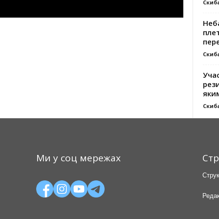
Скиб
Неб
плет
пер
Скиб
Уча
рези
яки
Скиб
Ми у соц мережах
Стр
Струк
Редак