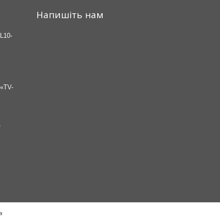
Напишіть нам
L10-
«TV-
7
а