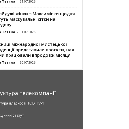
а Тетяна
-
31.07.2026
айдужі жінки з Максимівки щодня
уть маскувальні сітки на
едову
а Тетяна
-
31.07.2026
сниці міжнародної мистецької
денції представили проєкти, над
ми працювали впродовж місяця
а Тетяна
-
30.07.2026
уктура телекомпанії
тура власності ТОВ TV-4
ційний статут