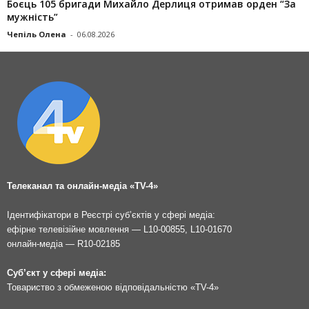
Боєць 105 бригади Михайло Дерлиця отримав орден “За
мужність”
Чепіль Олена
-
06.08.2026
Телеканал та онлайн-медіа «TV-4»
Ідентифікатори в Реєстрі суб’єктів у сфері медіа:
ефірне телевізійне мовлення — L10-00855, L10-01670
онлайн-медіа — R10-02185
Суб’єкт у сфері медіа:
Товариство з обмеженою відповідальністю «TV-4»