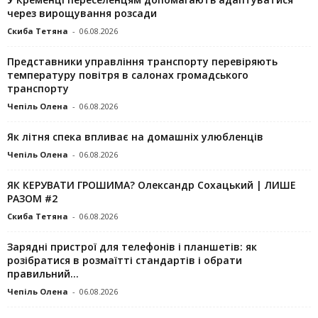
через вирощування розсади
Скиба Тетяна
-
06.08.2026
Представники управління транспорту перевіряють
температуру повітря в салонах громадського
транспорту
Чепіль Олена
-
06.08.2026
Як літня спека впливає на домашніх улюбленців
Чепіль Олена
-
06.08.2026
ЯК КЕРУВАТИ ГРОШИМА? Олександр Сохацький | ЛИШЕ
РАЗОМ #2
Скиба Тетяна
-
06.08.2026
Зарядні пристрої для телефонів і планшетів: як
розібратися в розмаїтті стандартів і обрати
правильний...
Чепіль Олена
-
06.08.2026