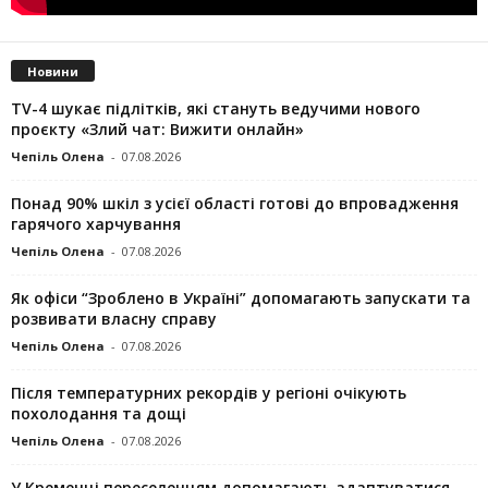
Новини
TV-4 шукає підлітків, які стануть ведучими нового
проєкту «Злий чат: Вижити онлайн»
Чепіль Олена
-
07.08.2026
Понад 90% шкіл з усієї області готові до впровадження
гарячого харчування
Чепіль Олена
-
07.08.2026
Як офіси “Зроблено в Україні” допомагають запускaти та
розвивати власну справу
Чепіль Олена
-
07.08.2026
Після температурних рекордів у регіоні очікують
похолодання та дощі
Чепіль Олена
-
07.08.2026
У Кременці переселенцям допомагають адаптуватися