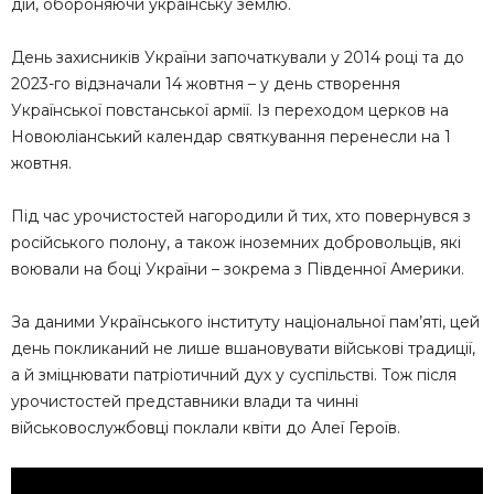
дій, обороняючи українську землю.
День захисників України започаткували у 2014 році та до
2023-го відзначали 14 жовтня – у день створення
Української повстанської армії. Із переходом церков на
Новоюліанський календар святкування перенесли на 1
жовтня.
Під час урочистостей нагородили й тих, хто повернувся з
російського полону, а також іноземних добровольців, які
воювали на боці України – зокрема з Південної Америки.
За даними Українського інституту національної пам’яті, цей
день покликаний не лише вшановувати військові традиції,
а й зміцнювати патріотичний дух у суспільстві. Тож після
урочистостей представники влади та чинні
військовослужбовці поклали квіти до Алеї Героїв.