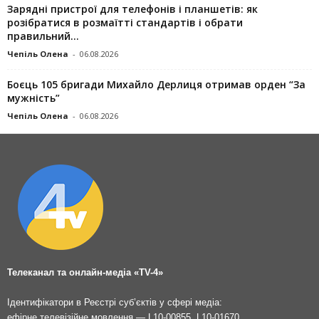
Зарядні пристрої для телефонів і планшетів: як
розібратися в розмаїтті стандартів і обрати
правильний...
Чепіль Олена
-
06.08.2026
Боєць 105 бригади Михайло Дерлиця отримав орден “За
мужність”
Чепіль Олена
-
06.08.2026
Телеканал та онлайн-медіа «TV-4»
Ідентифікатори в Реєстрі суб’єктів у сфері медіа:
ефірне телевізійне мовлення — L10-00855, L10-01670