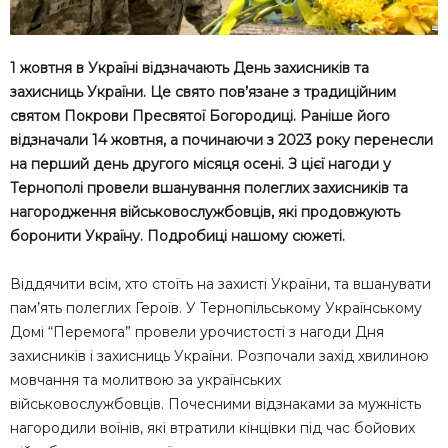
1 жовтня в Україні відзначають День захисників та
захисниць України. Це свято пов’язане з традиційним
святом Покрови Пресвятої Богородиці. Раніше його
відзначали 14 жовтня, а починаючи з 2023 року перенесли
на перший день другого місяця осені. З цієї нагоди у
Тернополі провели вшанування полеглих захисників та
нагородження військовослужбовців, які продовжують
боронити Україну. Подробиці нашому сюжеті.
Віддячити всім, хто стоїть на захисті України, та вшанувати
пам’ять полеглих Героїв. У Тернопільському Українському
Домі “Перемога” провели урочистості з нагоди Дня
захисників і захисниць України. Розпочали захід хвилиною
мовчання та молитвою за українських
військовослужбовців. Почесними відзнаками за мужність
нагородили воїнів, які втратили кінцівки під час бойових