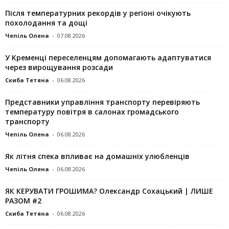
Після температурних рекордів у регіоні очікують
похолодання та дощі
Чепіль Олена
-
07.08.2026
У Кременці переселенцям допомагають адаптуватися
через вирощування розсади
Скиба Тетяна
-
06.08.2026
Представники управління транспорту перевіряють
температуру повітря в салонах громадського
транспорту
Чепіль Олена
-
06.08.2026
Як літня спека впливає на домашніх улюбленців
Чепіль Олена
-
06.08.2026
ЯК КЕРУВАТИ ГРОШИМА? Олександр Сохацький | ЛИШЕ
РАЗОМ #2
Скиба Тетяна
-
06.08.2026