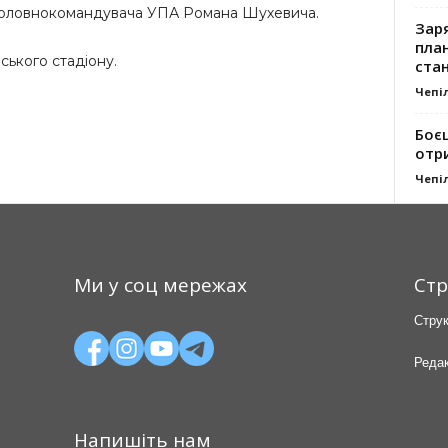
я головнокомандувача УПА Романа Шухевича.
Заря
план
іського стадіону.
стан
Чепі
Боє
отр
Чепі
Ми у соц мережах
Стр
Струк
Редак
Напишіть нам