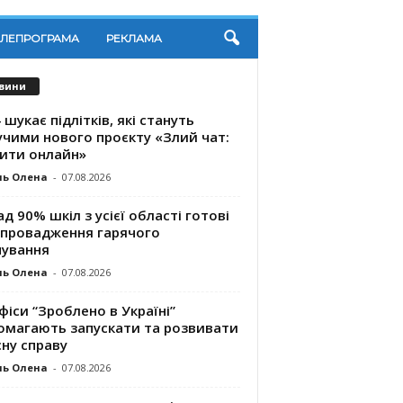
ЕЛЕПРОГРАМА
РЕКЛАМА
вини
 шукає підлітків, які стануть
учими нового проєкту «Злий чат:
ити онлайн»
ль Олена
-
07.08.2026
д 90% шкіл з усієї області готові
впровадження гарячого
чування
ль Олена
-
07.08.2026
фіси “Зроблено в Україні”
омагають запускaти та розвивати
ну справу
ль Олена
-
07.08.2026