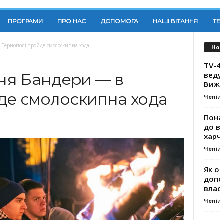
ПРОГРАМИ
ПРО НАС
ДОПОМОГА
НАШІ ВІТАННЯ
Т
 Тернополі пройде смолоскипна хода
Но
TV-4
вед
ня Бандери — в
Виж
де смолоскипна хода
Чепі
Пона
до 
хар
Чепі
Як о
доп
влас
Чепі