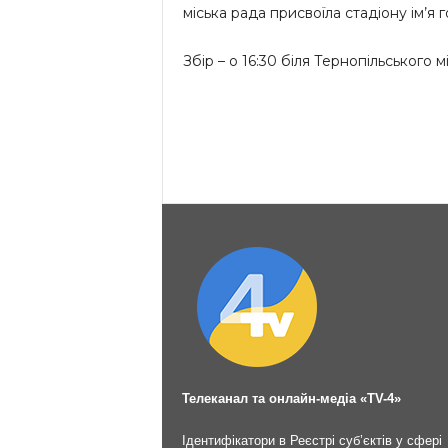
міська рада присвоїла стадіону ім’
Збір – о 16:30 біля Тернопільського м
Телеканал та онлайн-медіа «TV-4»
Ідентифікатори в Реєстрі суб’єктів у сфері