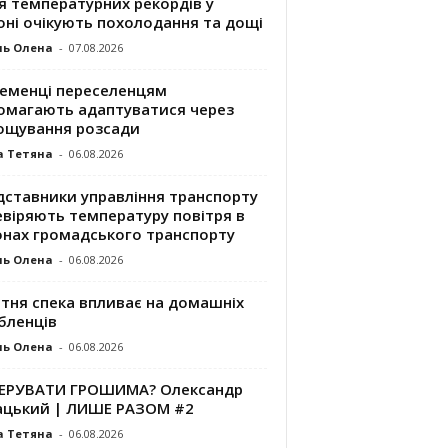
я температурних рекордів у
оні очікують похолодання та дощі
ль Олена
-
07.08.2026
ременці переселенцям
омагають адаптуватися через
ощування розсади
а Тетяна
-
06.08.2026
дставники управління транспорту
евіряють температуру повітря в
онах громадського транспорту
ль Олена
-
06.08.2026
ітня спека впливає на домашніх
бленців
ль Олена
-
06.08.2026
КЕРУВАТИ ГРОШИМА? Олександр
ацький | ЛИШЕ РАЗОМ #2
а Тетяна
-
06.08.2026