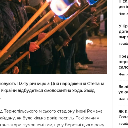
Післ
регі
Чепі
У К
доп
вир
Скиб
Пре
пер
сал
Чепі
вшановують 113-ту річницю з Дня народження Степана
Як л
 України відбудеться смолоскипна хода. Захід
улю
.
Чепі
ЯК 
ід Тернопільського міського стадіону імені Романа
Сох
йдану, як було кілька років поспіль. Такі зміни у
Скиб
анізатори, зумовлені тим, що у березні цього року