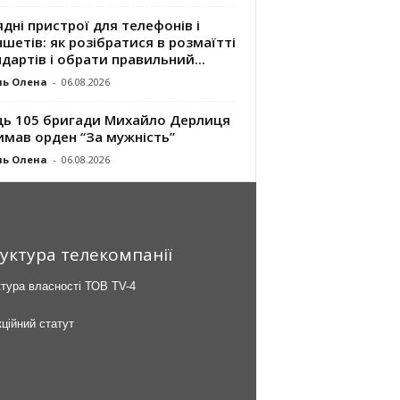
дні пристрої для телефонів і
шетів: як розібратися в розмаїтті
дартів і обрати правильний...
ль Олена
-
06.08.2026
ць 105 бригади Михайло Дерлиця
имав орден “За мужність”
ль Олена
-
06.08.2026
уктура телекомпанії
тура власності ТОВ TV-4
ційний статут