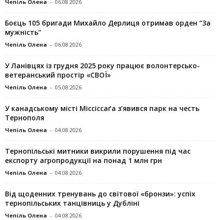
Чепіль Олена
-
06.08.2026
Боєць 105 бригади Михайло Дерлиця отримав орден “За
мужність”
Чепіль Олена
-
06.08.2026
У Ланівцях із грудня 2025 року працює волонтерсько-
ветеранський простір «СВОЇ»
Чепіль Олена
-
05.08.2026
У канадському місті Міссіссаґа з’явився парк на честь
Тернополя
Чепіль Олена
-
04.08.2026
Тернопільські митники викрили порушення під час
експорту агропродукції на понад 1 млн грн
Чепіль Олена
-
04.08.2026
Від щоденних тренувань до світової «бронзи»: успіх
тернопільських танцівниць у Дубліні
Чепіль Олена
-
04.08.2026