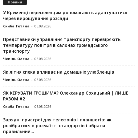
Новини
У Кременці переселенцям допомагають адаптуватися
через вирощування розсади
Скиба Тетяна
-
06.08.2026
Представники управління транспорту перевіряють
температуру повітря в салонах громадського
транспорту
Чепіль Олена
-
06.08.2026
Як літня спека впливає на домашніх улюбленців
Чепіль Олена
-
06.08.2026
ЯК КЕРУВАТИ ГРОШИМА? Олександр Сохацький | ЛИШЕ
РАЗОМ #2
Скиба Тетяна
-
06.08.2026
Зарядні пристрої для телефонів і планшетів: як
розібратися в розмаїтті стандартів і обрати
правильний...