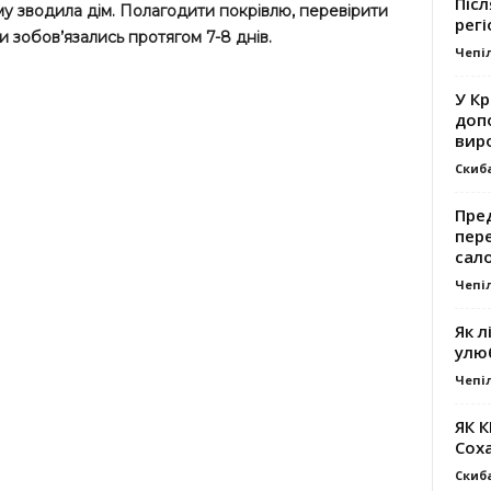
Післ
ому зводила дім. Полагодити покрівлю, перевірити
регі
и зобов’язались протягом 7-8 днів.
Чепі
У К
доп
вир
Скиб
Пре
пер
сал
Чепі
Як л
улю
Чепі
ЯК 
Сох
Скиб