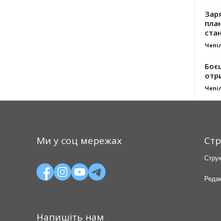
Заря
план
стан
Чепі
Боє
отр
Чепі
Ми у соц мережах
Стр
Струк
Редак
Напишіть нам