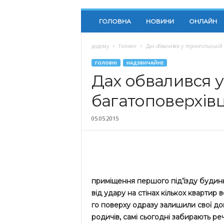
ГОЛОВНА
НОВИНИ
ОНЛАЙН
додому
Головні
Дах обвалився у тернопільській 
ГОЛОВНІ
НАДЗВИЧАЙНЕ
Дах обвалився у
багатоповерхівц
05.05.2015
приміщення першого під’їзду будинк
від удару на стінах кількох квартир
го поверху одразу залишили свої домі
родичів, самі сьогодні забирають реч