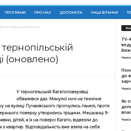
ПРОГРАМИ
ПРО НАС
ДОПОМОГА
НАШІ ВІТАННЯ
Т
багатоповерхівці (оновлено)
Но
TV-4
вед
 тернопільській
Виж
і (оновлено)
Чепі
Пона
до 
хар
Чепі
У тернопільській багатоповерхівці
обвалився дах. Минулої ночі на технічне
Як о
у на вулиці Лучаківського прогнулись панелі, проте
доп
влас
 верхнього поверху утворились тріщини. Мешканці 9-
Чепі
вки, дітей, а їх на поверсі багато, відвезли до
і з квартир. Відповідальність вже взяла на себе