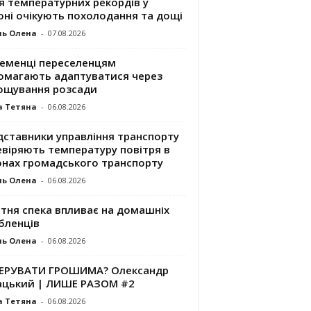
я температурних рекордів у
оні очікують похолодання та дощі
ль Олена
-
07.08.2026
ременці переселенцям
омагають адаптуватися через
ощування розсади
а Тетяна
-
06.08.2026
дставники управління транспорту
евіряють температуру повітря в
онах громадського транспорту
ль Олена
-
06.08.2026
ітня спека впливає на домашніх
бленців
ль Олена
-
06.08.2026
КЕРУВАТИ ГРОШИМА? Олександр
ацький | ЛИШЕ РАЗОМ #2
а Тетяна
-
06.08.2026