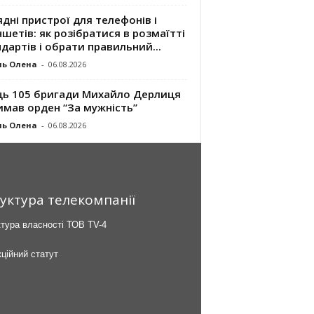
дні пристрої для телефонів і
шетів: як розібратися в розмаїтті
дартів і обрати правильний...
ль Олена
-
06.08.2026
ць 105 бригади Михайло Дерлиця
имав орден “За мужність”
ль Олена
-
06.08.2026
уктура телекомпанії
тура власності ТОВ TV-4
ційний статут