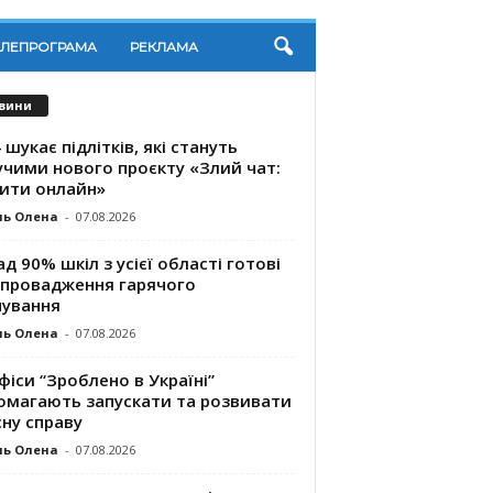
ЕЛЕПРОГРАМА
РЕКЛАМА
вини
 шукає підлітків, які стануть
учими нового проєкту «Злий чат:
ити онлайн»
ль Олена
-
07.08.2026
д 90% шкіл з усієї області готові
впровадження гарячого
чування
ль Олена
-
07.08.2026
фіси “Зроблено в Україні”
омагають запускaти та розвивати
ну справу
ль Олена
-
07.08.2026