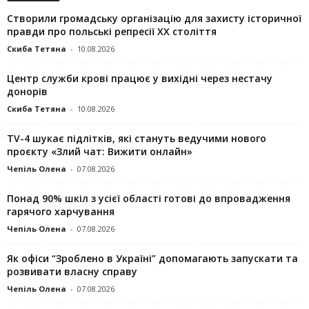
Створили громадську організацію для захисту історичної
правди про польські репресії ХХ століття
Скиба Тетяна
-
10.08.2026
Центр служби крові працює у вихідні через нестачу
донорів
Скиба Тетяна
-
10.08.2026
TV-4 шукає підлітків, які стануть ведучими нового
проєкту «Злий чат: Вижити онлайн»
Чепіль Олена
-
07.08.2026
Понад 90% шкіл з усієї області готові до впровадження
гарячого харчування
Чепіль Олена
-
07.08.2026
Як офіси “Зроблено в Україні” допомагають запускaти та
розвивати власну справу
Чепіль Олена
-
07.08.2026