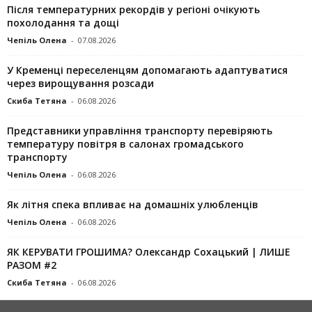
Після температурних рекордів у регіоні очікують
похолодання та дощі
Чепіль Олена
-
07.08.2026
У Кременці переселенцям допомагають адаптуватися
через вирощування розсади
Скиба Тетяна
-
06.08.2026
Представники управління транспорту перевіряють
температуру повітря в салонах громадського
транспорту
Чепіль Олена
-
06.08.2026
Як літня спека впливає на домашніх улюбленців
Чепіль Олена
-
06.08.2026
ЯК КЕРУВАТИ ГРОШИМА? Олександр Сохацький | ЛИШЕ
РАЗОМ #2
Скиба Тетяна
-
06.08.2026