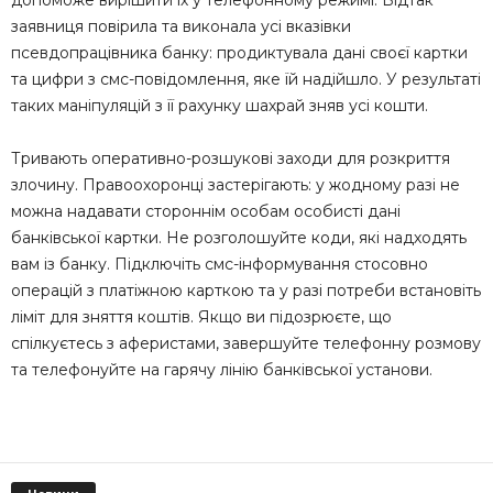
заявниця повірила та виконала усі вказівки
псевдопрацівника банку: продиктувала дані своєї картки
та цифри з смс-повідомлення, яке їй надійшло. У результаті
таких маніпуляцій з її рахунку шахрай зняв усі кошти.
Тривають оперативно-розшукові заходи для розкриття
злочину. Правоохоронці застерігають: у жодному разі не
можна надавати стороннім особам особисті дані
банківської картки. Не розголошуйте коди, які надходять
вам із банку. Підключіть смс-інформування стосовно
операцій з платіжною карткою та у разі потреби встановіть
ліміт для зняття коштів. Якщо ви підозрюєте, що
спілкуєтесь з аферистами, завершуйте телефонну розмову
та телефонуйте на гарячу лінію банківської установи.