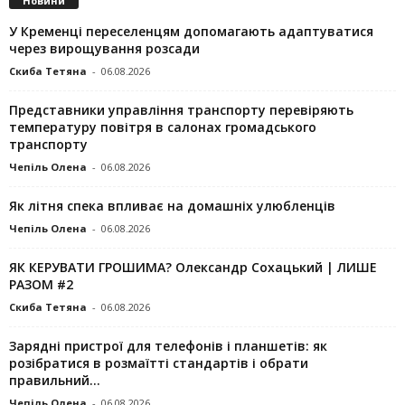
Новини
У Кременці переселенцям допомагають адаптуватися
через вирощування розсади
Скиба Тетяна
-
06.08.2026
Представники управління транспорту перевіряють
температуру повітря в салонах громадського
транспорту
Чепіль Олена
-
06.08.2026
Як літня спека впливає на домашніх улюбленців
Чепіль Олена
-
06.08.2026
ЯК КЕРУВАТИ ГРОШИМА? Олександр Сохацький | ЛИШЕ
РАЗОМ #2
Скиба Тетяна
-
06.08.2026
Зарядні пристрої для телефонів і планшетів: як
розібратися в розмаїтті стандартів і обрати
правильний...
Чепіль Олена
-
06.08.2026