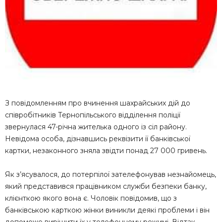
З повідомленням про вчинення шахрайських дій до
співробітників Тернопільського відділення поліції
звернулася 47-річна жителька одного із сіл району.
Невідома особа, дізнавшись реквізити її банківської
картки, незаконного зняла звідти понад 27 000 гривень.
Як з’ясувалося, до потерпілої зателефонував незнайомець,
який представився працівником служби безпеки банку,
клієнткою якого вона є. Чоловік повідомив, що з
банківською карткою жінки виникли деякі проблеми і він
допоможе вирішити їх у телефонному режимі. Відтак