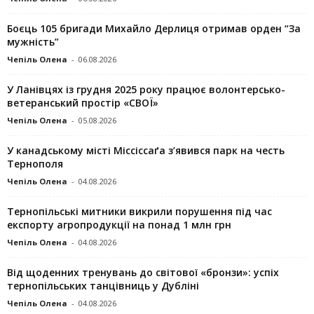
Боєць 105 бригади Михайло Дерлиця отримав орден “За
мужність”
Чепіль Олена
-
06.08.2026
У Ланівцях із грудня 2025 року працює волонтерсько-
ветеранський простір «СВОЇ»
Чепіль Олена
-
05.08.2026
У канадському місті Міссіссаґа з’явився парк на честь
Тернополя
Чепіль Олена
-
04.08.2026
Тернопільські митники викрили порушення під час
експорту агропродукції на понад 1 млн грн
Чепіль Олена
-
04.08.2026
Від щоденних тренувань до світової «бронзи»: успіх
тернопільських танцівниць у Дубліні
Чепіль Олена
-
04.08.2026