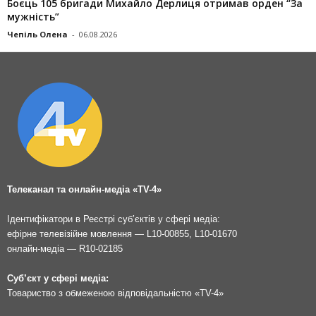
Боєць 105 бригади Михайло Дерлиця отримав орден “За
мужність”
Чепіль Олена
-
06.08.2026
Телеканал та онлайн-медіа «TV-4»
Ідентифікатори в Реєстрі суб’єктів у сфері медіа:
ефірне телевізійне мовлення — L10-00855, L10-01670
онлайн-медіа — R10-02185
Суб’єкт у сфері медіа:
Товариство з обмеженою відповідальністю «TV-4»