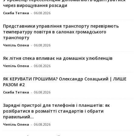
через вирощування розсади
Скиба Тетяна
-
06.08.2026
Представники управління транспорту перевіряють
температуру повітря в салонах громадського
транспорту
Чепіль Олена
-
06.08.2026
Як літня спека впливає на домашніх улюбленців
Чепіль Олена
-
06.08.2026
ЯК КЕРУВАТИ ГРОШИМА? Олександр Сохацький | ЛИШЕ
РАЗОМ #2
Скиба Тетяна
-
06.08.2026
Зарядні пристрої для телефонів і планшетів: як
розібратися в розмаїтті стандартів і обрати
правильний...
Чепіль Олена
-
06.08.2026