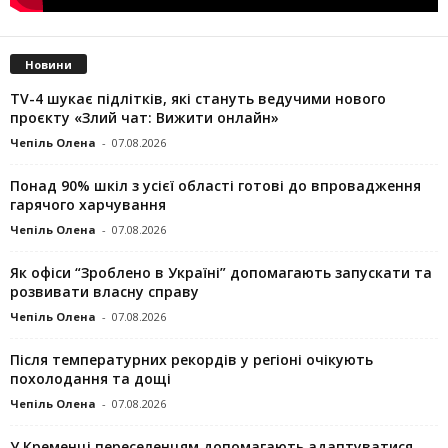
Новини
TV-4 шукає підлітків, які стануть ведучими нового
проєкту «Злий чат: Вижити онлайн»
Чепіль Олена
-
07.08.2026
Понад 90% шкіл з усієї області готові до впровадження
гарячого харчування
Чепіль Олена
-
07.08.2026
Як офіси “Зроблено в Україні” допомагають запускaти та
розвивати власну справу
Чепіль Олена
-
07.08.2026
Після температурних рекордів у регіоні очікують
похолодання та дощі
Чепіль Олена
-
07.08.2026
У Кременці переселенцям допомагають адаптуватися