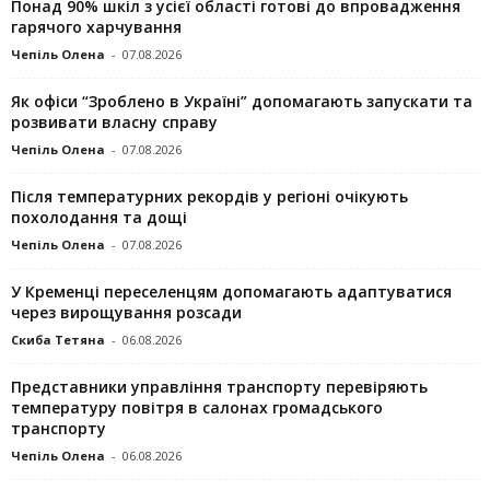
Понад 90% шкіл з усієї області готові до впровадження
гарячого харчування
Чепіль Олена
-
07.08.2026
Як офіси “Зроблено в Україні” допомагають запускaти та
розвивати власну справу
Чепіль Олена
-
07.08.2026
Після температурних рекордів у регіоні очікують
похолодання та дощі
Чепіль Олена
-
07.08.2026
У Кременці переселенцям допомагають адаптуватися
через вирощування розсади
Скиба Тетяна
-
06.08.2026
Представники управління транспорту перевіряють
температуру повітря в салонах громадського
транспорту
Чепіль Олена
-
06.08.2026