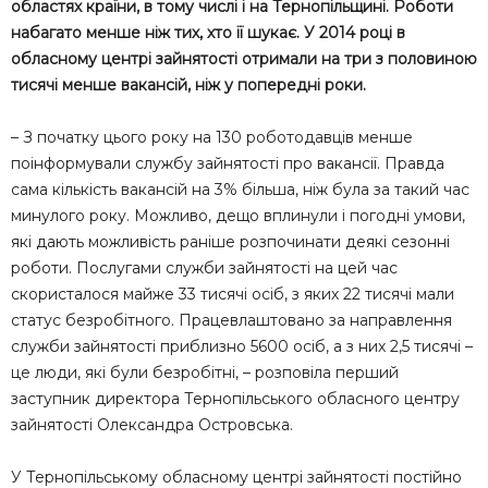
областях країни, в тому числі і на Тернопільщині. Роботи
набагато менше ніж тих, хто її шукає. У 2014 році в
обласному центрі зайнятості отримали на три з половиною
тисячі менше вакансій, ніж у попередні роки.
– З початку цього року на 130 роботодавців менше
поінформували службу зайнятості про вакансії. Правда
сама кількість вакансій на 3% більша, ніж була за такий час
минулого року. Можливо, дещо вплинули і погодні умови,
які дають можливість раніше розпочинати деякі сезонні
роботи. Послугами служби зайнятості на цей час
скористалося майже 33 тисячі осіб, з яких 22 тисячі мали
статус безробітного. Працевлаштовано за направлення
служби зайнятості приблизно 5600 осіб, а з них 2,5 тисячі –
це люди, які були безробітні, – розповіла перший
заступник директора Тернопільського обласного центру
зайнятості Олександра Островська.
У Тернопільському обласному центрі зайнятості постійно