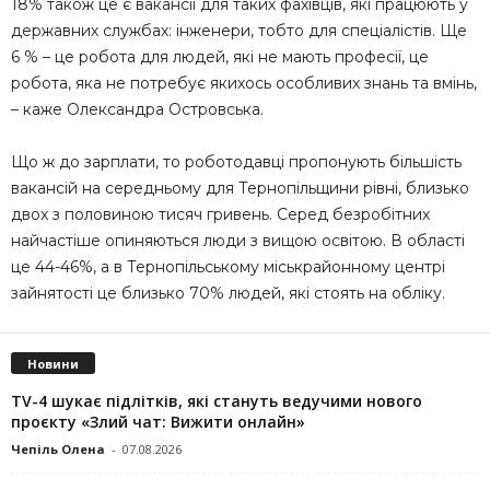
18% також це є вакансії для таких фахівців, які працюють у
державних службах: інженери, тобто для спеціалістів. Ще
6 % – це робота для людей, які не мають професії, це
робота, яка не потребує якихось особливих знань та вмінь,
– каже Олександра Островська.
Що ж до зарплати, то роботодавці пропонують більшість
вакансій на середньому для Тернопільщини рівні, близько
двох з половиною тисяч гривень. Серед безробітних
найчастіше опиняються люди з вищою освітою. В області
це 44-46%, а в Тернопільському міськрайонному центрі
зайнятості це близько 70% людей, які стоять на обліку.
Новини
TV-4 шукає підлітків, які стануть ведучими нового
проєкту «Злий чат: Вижити онлайн»
Чепіль Олена
-
07.08.2026