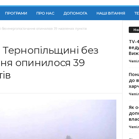
ПРОГРАМИ
ПРО НАС
ДОПОМОГА
НАШІ ВІТАННЯ
Т
і без енергопостачання опинилося 39 населених пунктів
Но
TV-4
вед
 Тернопільщині без
Виж
ня опинилося 39
Чепі
ів
Пона
до 
хар
Чепі
Як о
доп
влас
Чепі