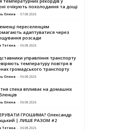
я температурних рекордів у
оні очікують похолодання та дощі
ль Олена
-
07.08.2026
ременці переселенцям
омагають адаптуватися через
ощування розсади
а Тетяна
-
06.08.2026
дставники управління транспорту
евіряють температуру повітря в
онах громадського транспорту
ль Олена
-
06.08.2026
ітня спека впливає на домашніх
бленців
ль Олена
-
06.08.2026
КЕРУВАТИ ГРОШИМА? Олександр
ацький | ЛИШЕ РАЗОМ #2
а Тетяна
-
06.08.2026