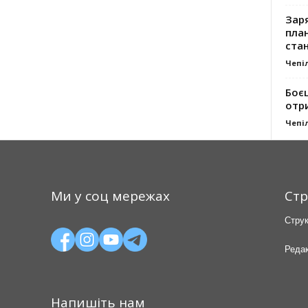
Заря
план
стан
Чепі
Боє
отр
Чепі
Ми у соц мережах
Стр
Струк
Редак
Напишіть нам