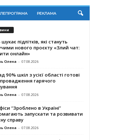
ЕЛЕПРОГРАМА
РЕКЛАМА
вини
 шукає підлітків, які стануть
учими нового проєкту «Злий чат:
ити онлайн»
ль Олена
-
07.08.2026
д 90% шкіл з усієї області готові
впровадження гарячого
чування
ль Олена
-
07.08.2026
фіси “Зроблено в Україні”
омагають запускaти та розвивати
ну справу
ль Олена
-
07.08.2026