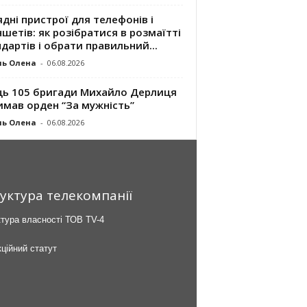
дні пристрої для телефонів і
шетів: як розібратися в розмаїтті
дартів і обрати правильний...
ль Олена
-
06.08.2026
ць 105 бригади Михайло Дерлиця
имав орден “За мужність”
ль Олена
-
06.08.2026
уктура телекомпанії
тура власності ТОВ TV-4
ційний статут