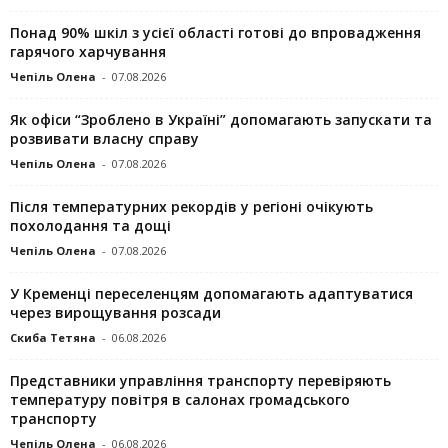
Понад 90% шкіл з усієї області готові до впровадження
гарячого харчування
Чепіль Олена
-
07.08.2026
Як офіси “Зроблено в Україні” допомагають запускaти та
розвивати власну справу
Чепіль Олена
-
07.08.2026
Після температурних рекордів у регіоні очікують
похолодання та дощі
Чепіль Олена
-
07.08.2026
У Кременці переселенцям допомагають адаптуватися
через вирощування розсади
Скиба Тетяна
-
06.08.2026
Представники управління транспорту перевіряють
температуру повітря в салонах громадського
транспорту
Чепіль Олена
-
06.08.2026