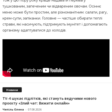
Тож у цю пору року краще надавати перевагу
тушкованим, запеченим чи відвареним овочам. Осіннє
меню може бути простим, але різноманітним: салати, рагу,
крем-супи, запіканки. Головне — частіше обирати теплі
страви, які насичують, підтримують імунітет і допомагають
організму адаптуватися до холодів.
Новини
TV-4 шукає підлітків, які стануть ведучими нового
проєкту «Злий чат: Вижити онлайн»
Чепіль Олена
-
07.08.2026