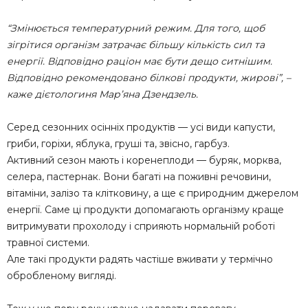
“Змінюється температурний режим. Для того, щоб
зігрітися організм затрачає більшу кількість сил та
енергії. Відповідно раціон має бути дещо ситнішим.
Відповідно рекомендовано білкові продукти, жирові”, –
каже дієтологиня Мар’яна Дзендзель.
Серед сезонних осінніх продуктів — усі види капусти,
гриби, горіхи, яблука, груші та, звісно, гарбуз.
Активний сезон мають і коренеплоди — буряк, морква,
селера, пастернак. Вони багаті на поживні речовини,
вітаміни, залізо та клітковину, а ще є природним джерелом
енергії. Саме ці продукти допомагають організму краще
витримувати прохолоду і сприяють нормальній роботі
травної системи.
Але такі продукти радять частіше вживати у термічно
обробленому вигляді.