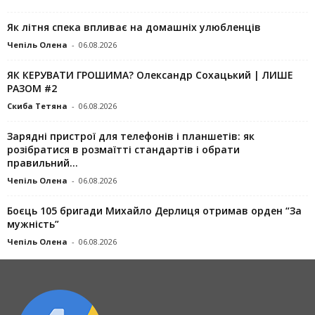
Як літня спека впливає на домашніх улюбленців
Чепіль Олена
-
06.08.2026
ЯК КЕРУВАТИ ГРОШИМА? Олександр Сохацький | ЛИШЕ
РАЗОМ #2
Скиба Тетяна
-
06.08.2026
Зарядні пристрої для телефонів і планшетів: як
розібратися в розмаїтті стандартів і обрати
правильний...
Чепіль Олена
-
06.08.2026
Боєць 105 бригади Михайло Дерлиця отримав орден “За
мужність”
Чепіль Олена
-
06.08.2026