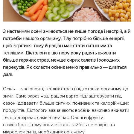
З настанням осені змінюється не лише погода і настрій, а й
потреби нашого організму. Тілу потрібно більше енергії,
щоб зігрітися, тому й раціон має стати ситнішим та
теплішим. Дієтологи в цю пору року радять вживати
більше гарячих страв, менше сирих салатів і холодних
перекусів. Як скласти осіннє меню правильно — дивіться
далі.
Осінь — час овочів, теплих страв і підготовки організму до
зими. Саме зараз наш раціон варто підлаштовувати під
сезон: додавати більше ситних, поживних та калорійніших
продуктів. Дієтологи зазначають: восени важливо вживати
те, що дозріває саме в цей час. Овочі й фрукти
свіжозібрані, тому вони містять найбільше макро- та
мікроелементів, необхідних організму.