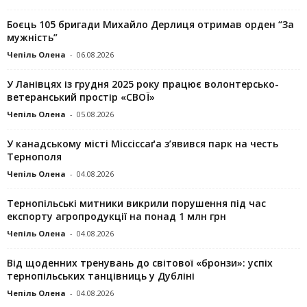
Боєць 105 бригади Михайло Дерлиця отримав орден “За
мужність”
Чепіль Олена
-
06.08.2026
У Ланівцях із грудня 2025 року працює волонтерсько-
ветеранський простір «СВОЇ»
Чепіль Олена
-
05.08.2026
У канадському місті Міссіссаґа з’явився парк на честь
Тернополя
Чепіль Олена
-
04.08.2026
Тернопільські митники викрили порушення під час
експорту агропродукції на понад 1 млн грн
Чепіль Олена
-
04.08.2026
Від щоденних тренувань до світової «бронзи»: успіх
тернопільських танцівниць у Дубліні
Чепіль Олена
-
04.08.2026