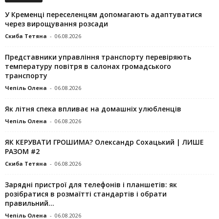
У Кременці переселенцям допомагають адаптуватися
через вирощування розсади
Скиба Тетяна
-
06.08.2026
Представники управління транспорту перевіряють
температуру повітря в салонах громадського
транспорту
Чепіль Олена
-
06.08.2026
Як літня спека впливає на домашніх улюбленців
Чепіль Олена
-
06.08.2026
ЯК КЕРУВАТИ ГРОШИМА? Олександр Сохацький | ЛИШЕ
РАЗОМ #2
Скиба Тетяна
-
06.08.2026
Зарядні пристрої для телефонів і планшетів: як
розібратися в розмаїтті стандартів і обрати
правильний...
Чепіль Олена
-
06.08.2026