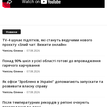
Новини
TV-4 шукає підлітків, які стануть ведучими нового
проєкту «Злий чат: Вижити онлайн»
Чепіль Олена
-
07.08.2026
Понад 90% шкіл з усієї області готові до впровадження
гарячого харчування
Чепіль Олена
-
07.08.2026
Як офіси “Зроблено в Україні” допомагають запускaти та
розвивати власну справу
Чепіль Олена
-
07.08.2026
Після температурних рекордів у регіоні очікують
похолодання та дощі