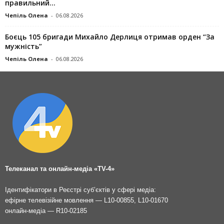
правильний...
Чепіль Олена
-
06.08.2026
Боєць 105 бригади Михайло Дерлиця отримав орден “За
мужність”
Чепіль Олена
-
06.08.2026
Телеканал та онлайн-медіа «TV-4»
Ідентифікатори в Реєстрі суб’єктів у сфері медіа:
ефірне телевізійне мовлення — L10-00855, L10-01670
онлайн-медіа — R10-02185