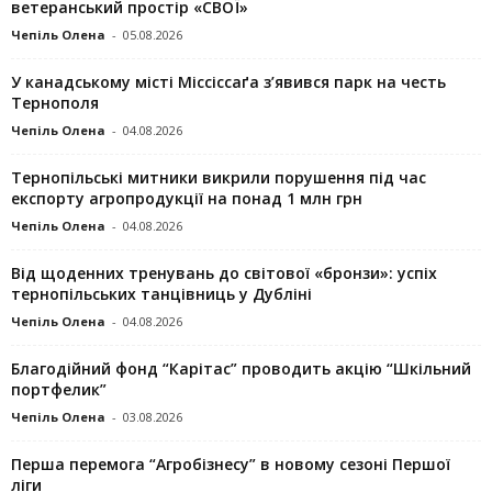
ветеранський простір «СВОЇ»
Чепіль Олена
-
05.08.2026
У канадському місті Міссіссаґа з’явився парк на честь
Тернополя
Чепіль Олена
-
04.08.2026
Тернопільські митники викрили порушення під час
експорту агропродукції на понад 1 млн грн
Чепіль Олена
-
04.08.2026
Від щоденних тренувань до світової «бронзи»: успіх
тернопільських танцівниць у Дубліні
Чепіль Олена
-
04.08.2026
Благодійний фонд “Карітас” проводить акцію “Шкільний
портфелик”
Чепіль Олена
-
03.08.2026
Перша перемога “Агробізнесу” в новому сезоні Першої
ліги