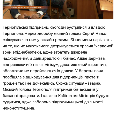
Тернопільські підприємці сьогодні зустрілися із владою
Тернополя. Через хворобу міський голова Сергій Надал
спілкувався із ним у онлайн-режимі. Бізнесмени нарікають
на те, що не мають змоги дотримуватися правил “червоної”
зони епіднебезпеки, адже втратять джерела
надходження, а далі, зрештою, і бізнес. Адже держава,
відправляючи їх на, як мінімум, двохтижневий карантин,
абсолютно не переймається їх долею. У березні вона
пообіцяла відшкодування для підприємців, проте ті
грошей так і не дочекались. Схожа ситуація – і зараз.
Міський голова Тернополя підтримав бізнесменів у
бажанні працювати. І каже: із Кабінетом Міністрів будуть
судитися, адже заборона підприємницької діяльності
неконституційна.