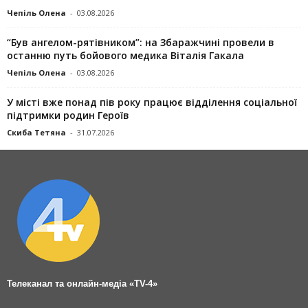
Чепіль Олена
-
03.08.2026
“Був ангелом-рятівником”: на Збаражчині провели в
останню путь бойового медика Віталія Гакала
Чепіль Олена
-
03.08.2026
У місті вже понад пів року працює відділення соціальної
підтримки родин Героїв
Скиба Тетяна
-
31.07.2026
Телеканал та онлайн-медіа «TV-4»