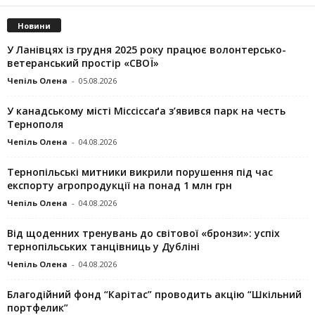
Новини
У Ланівцях із грудня 2025 року працює волонтерсько-
ветеранський простір «СВОЇ»
Чепіль Олена
-
05.08.2026
У канадському місті Міссіссаґа з’явився парк на честь
Тернополя
Чепіль Олена
-
04.08.2026
Тернопільські митники викрили порушення під час
експорту агропродукції на понад 1 млн грн
Чепіль Олена
-
04.08.2026
Від щоденних тренувань до світової «бронзи»: успіх
тернопільських танцівниць у Дубліні
Чепіль Олена
-
04.08.2026
Благодійний фонд “Карітас” проводить акцію “Шкільний
портфелик”