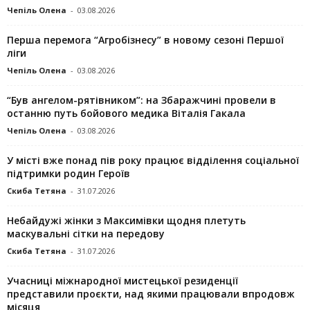
Чепіль Олена
-
03.08.2026
Перша перемога “Агробізнесу” в новому сезоні Першої
ліги
Чепіль Олена
-
03.08.2026
“Був ангелом-рятівником”: на Збаражчині провели в
останню путь бойового медика Віталія Гакала
Чепіль Олена
-
03.08.2026
У місті вже понад пів року працює відділення соціальної
підтримки родин Героїв
Скиба Тетяна
-
31.07.2026
Небайдужі жінки з Максимівки щодня плетуть
маскувальні сітки на передову
Скиба Тетяна
-
31.07.2026
Учасниці міжнародної мистецької резиденції
представили проєкти, над якими працювали впродовж
місяця