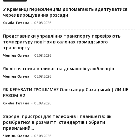
У Кременці переселенцям допомагають адаптуватися
через вирощування розсади
Скиба Тетяна
-
06.08.2026
Представники управління транспорту перевіряють
температуру повітря в салонах громадського
транспорту
Чепіль Олена
-
06.08.2026
Як літня спека впливає на домашніх улюбленців
Чепіль Олена
-
06.08.2026
ЯК КЕРУВАТИ ГРОШИМА? Олександр Сохацький | ЛИШЕ
РАЗОМ #2
Скиба Тетяна
-
06.08.2026
Зарядні пристрої для телефонів і планшетів: як
розібратися в розмаїтті стандартів і обрати
правильний...
Чепіль Олена
-
06.08.2026