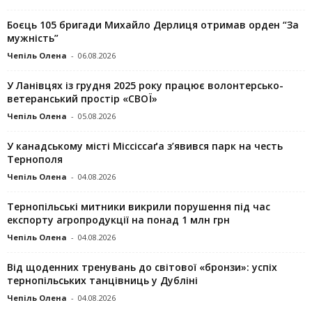
Боєць 105 бригади Михайло Дерлиця отримав орден “За
мужність”
Чепіль Олена
-
06.08.2026
У Ланівцях із грудня 2025 року працює волонтерсько-
ветеранський простір «СВОЇ»
Чепіль Олена
-
05.08.2026
У канадському місті Міссіссаґа з’явився парк на честь
Тернополя
Чепіль Олена
-
04.08.2026
Тернопільські митники викрили порушення під час
експорту агропродукції на понад 1 млн грн
Чепіль Олена
-
04.08.2026
Від щоденних тренувань до світової «бронзи»: успіх
тернопільських танцівниць у Дубліні
Чепіль Олена
-
04.08.2026